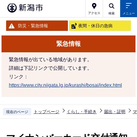
こ
の
アクセス
検索
メニュー
ペ
防災・緊急情報
夜間・休日の急病
ー
ジ
緊急情報
の
先
緊急情報が出ている地域があります。
頭
詳細は下記リンクで公開しています。
で
リンク：
す
https://www.city.niigata.lg.jp/kurashi/bosai/index.html
トップページ
くらし・手続き
届出・証明
マ
現在のページ
本
文