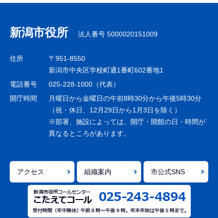
ブ
ナ
新潟市役所
法人番号 5000020151009
ビ
ゲ
住所
〒951-8550
ー
新潟市中央区学校町通1番町602番地1
シ
電話番号
025-228-1000（代表）
ョ
開庁時間
月曜日から金曜日の午前8時30分から午後5時30分
ン
（祝・休日、12月29日から1月3日を除く）
※部署、施設によっては、開庁・開館の日・時間が
こ
異なるところがあります。
こ
ま
で
アクセス
組織案内
市公式SNS