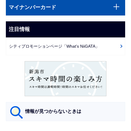
サ
文
マイナンバーカード
ブ
こ
ナ
こ
ビ
注目情報
ま
ゲ
で
ー
シティプロモーションページ「What's NiiGATA」
シ
ョ
ン
こ
こ
か
ら
情報が見つからないときは
サ