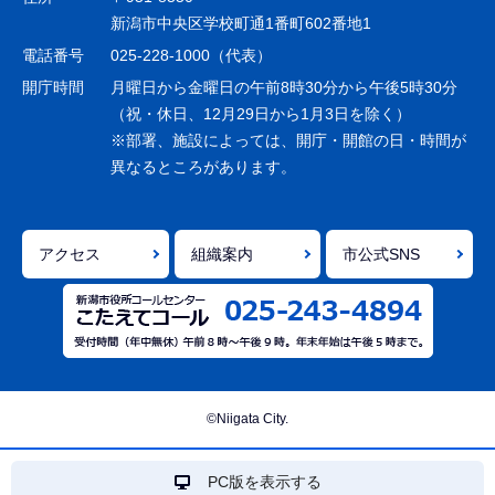
ー
新潟市中央区学校町通1番町602番地1
シ
電話番号
025-228-1000（代表）
ョ
開庁時間
月曜日から金曜日の午前8時30分から午後5時30分
ン
（祝・休日、12月29日から1月3日を除く）
※部署、施設によっては、開庁・開館の日・時間が
こ
異なるところがあります。
こ
ま
で
アクセス
組織案内
市公式SNS
©Niigata City.
PC版を表示する