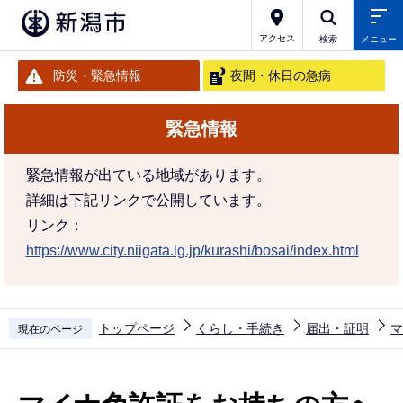
こ
の
アクセス
検索
メニュー
ペ
防災・緊急情報
夜間・休日の急病
ー
ジ
緊急情報
の
先
緊急情報が出ている地域があります。
頭
詳細は下記リンクで公開しています。
で
リンク：
す
https://www.city.niigata.lg.jp/kurashi/bosai/index.html
トップページ
くらし・手続き
届出・証明
マ
現在のページ
本
文