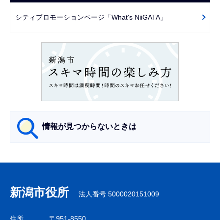
ゲ
で
ー
シティプロモーションページ「What's NiiGATA」
シ
ョ
ン
こ
こ
か
ら
情報が見つからないときは
サ
ブ
ナ
新潟市役所
法人番号 5000020151009
ビ
ゲ
住所
〒951-8550