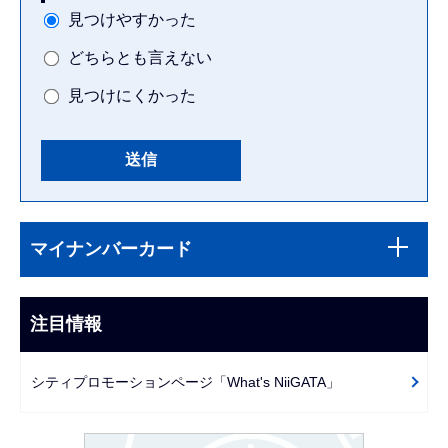
見つけやすかった
どちらとも言えない
見つけにくかった
本
サ
文
マイナンバーカード
ブ
こ
ナ
こ
ビ
注目情報
ま
ゲ
で
ー
シティプロモーションページ「What's NiiGATA」
シ
ョ