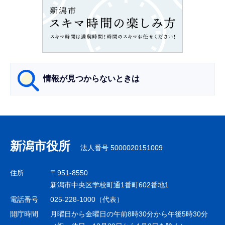
ン
こ
こ
か
ら
情報が見つからないときは
サ
ブ
ナ
新潟市役所
法人番号 5000020151009
ビ
ゲ
住所
〒951-8550
ー
新潟市中央区学校町通1番町602番地1
シ
電話番号
025-228-1000（代表）
ョ
開庁時間
月曜日から金曜日の午前8時30分から午後5時30分
ン