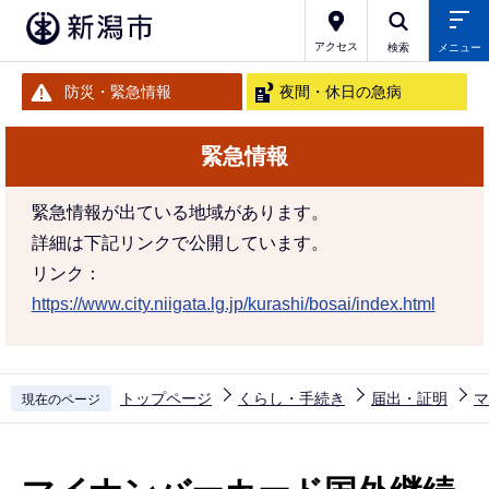
こ
の
アクセス
検索
メニュー
ペ
防災・緊急情報
夜間・休日の急病
ー
ジ
緊急情報
の
先
緊急情報が出ている地域があります。
頭
詳細は下記リンクで公開しています。
で
リンク：
す
https://www.city.niigata.lg.jp/kurashi/bosai/index.html
トップページ
くらし・手続き
届出・証明
マ
現在のページ
本
文