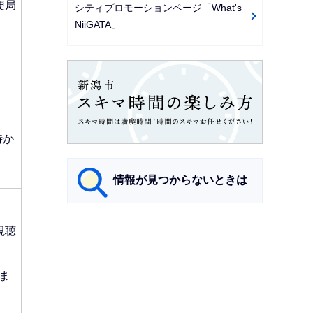
便局
シティプロモーションページ「What's
NiiGATA」
時か
情報が見つからないときは
サ
視聴
ブ
ナ
ま
ビ
ゲ