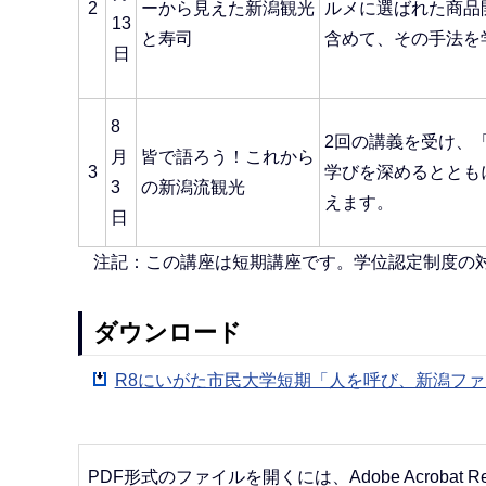
2
ーから見えた新潟観光
ルメに選ばれた商品
13
と寿司
含めて、その手法を
日
8
2回の講義を受け、
月
皆で語ろう！これから
3
学びを深めるととも
3
の新潟流観光
えます。
日
注記：この講座は短期講座です。学位認定制度の
ダウンロード
R8にいがた市民大学短期「人を呼び、新潟ファン
PDF形式のファイルを開くには、Adobe Acrobat R