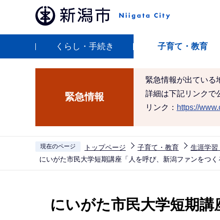
こ
の
ペ
くらし・手続き
子育て・教育
ー
ジ
の
緊急情報が出ている
先
詳細は下記リンクで
緊急情報
頭
リンク：
https://www.c
で
す
現在のページ
トップページ
子育て・教育
生涯学習
にいがた市民大学短期講座「人を呼び、新潟ファンをつく
本
文
にいがた市民大学短期講
こ
こ