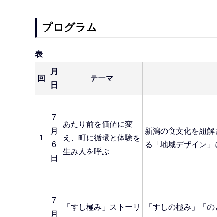
プログラム
表
月
回
テーマ
日
7
あたり前を価値に変
月
新潟の食文化を紐解
1
え、町に循環と体験を
6
る「地域デザイン」
生み人を呼ぶ
日
7
「すし極み」ストーリ
「すしの極み」「の
月