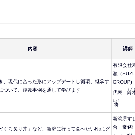
内容
講師
有限会社
瀧（SU
き、現代に合った形にアップデートし循環、継承す
GROUP)
すず
について、複数事例を通して学びます。
代表
鈴
しょう
将
新潟県す
合 常務
どぐろ炙り丼」など、新潟に行って食べたいNo.1グ