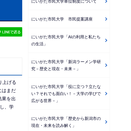
にいがた市民大学単位制度について
ビ
ゲ
にいがた市民大学 市民提案講座
ー
シ
にいがた市民大学「AIの利用と私たち
ョ
の生活」
ン
こ
にいがた市民大学「新潟ラーメン学研
こ
究－歴史と現在・未来－」
か
ら
り上げる
にいがた市民大学「役に立つ？立たな
にはまだ
い？それでも面白い！－大学の学びで
結果を出
広がる世界－」
し、学
にいがた市民大学「歴史から新潟市の
現在・未来を読み解く」