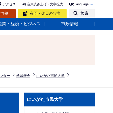
アクセス
音声読み上げ・文字拡大
Language
急情報
夜間・休日の急病
検索
産業・経済・ビジネス
市政情報
ンター
学習機会
にいがた市民大学
サ
にいがた市民大学
ブ
ナ