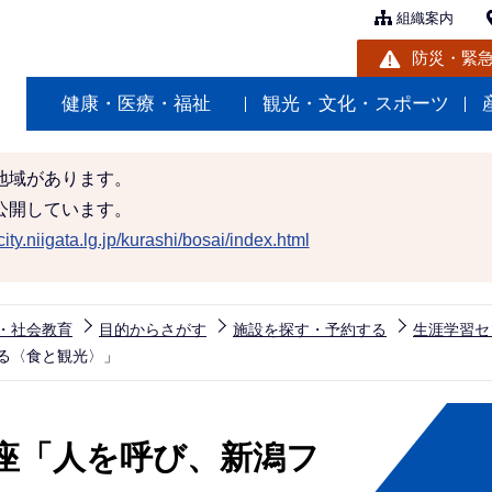
組織案内
防災・緊
健康・医療・福祉
観光・文化・スポーツ
地域があります。
公開しています。
ity.niigata.lg.jp/kurashi/bosai/index.html
・社会教育
目的からさがす
施設を探す・予約する
生涯学習セ
る〈食と観光〉」
座「人を呼び、新潟フ