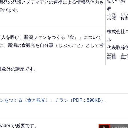
せかい鮨
開発の発想とメディアとの連携による情報発信力も
表
学びます。
よしざわ
とし
吉澤
俊
株式会社
「人を呼び、新潟ファンをつくる『食』」について
ル
に、新潟の食観光を自分事（じぶんごと）として考
代表取
たかはし
ま
高橋
真
対象外の講座です。
をつくる〈食と観光〉」チラシ（PDF：590KB）
eader が必要です。