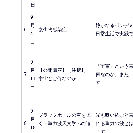
日
9
月
静かなるパンデミ
6
微生物感染症
4
日常生活で実践
日
9
「宇宙」という
月
【公開講座】（注釈1）
7
何なのか、また
11
宇宙とは何なのか
す。
日
9
ブラックホールの声を聴
光も吸い込むと
月
8
く－重力波天文学への道
れる重力の波と
18
－
ます。