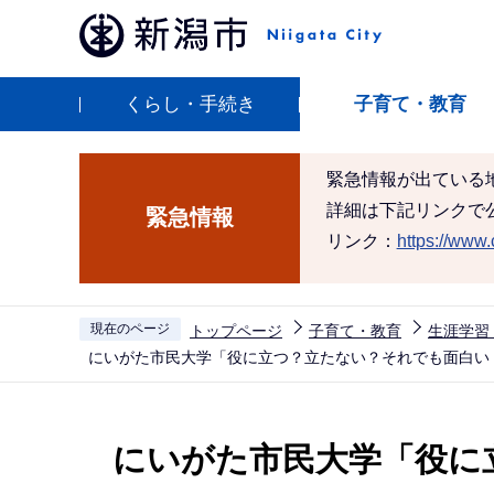
こ
の
ペ
くらし・手続き
子育て・教育
ー
ジ
の
緊急情報が出ている
先
詳細は下記リンクで
緊急情報
頭
リンク：
https://www.c
で
す
現在のページ
トップページ
子育て・教育
生涯学習
にいがた市民大学「役に立つ？立たない？それでも面白い
本
文
にいがた市民大学「役に
こ
こ