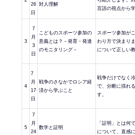
26
対人理解
言語の視点から
日
7
こどものスポーツ参加の
スポーツ参加が
月
3
意義とは？－発育・発達
わり方で決まり
3
のモニタリング－
について正しい
日
7
戦争だけでなく
月
戦争のさなかでロシア経
4
で、分断に揺れ
17
済から学ぶこと
す。
日
7
月
「証明」とは何
5
数学と証明
24
について、直感