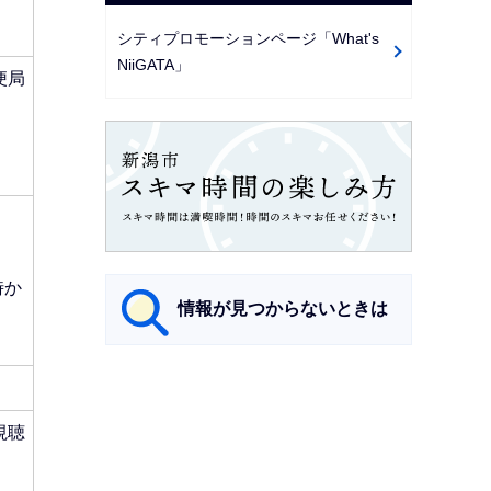
シティプロモーションページ「What's
NiiGATA」
便局
時か
情報が見つからないときは
サ
ブ
視聴
ナ
ビ