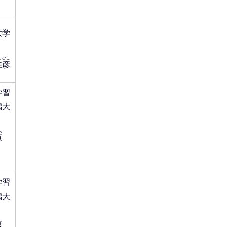
大学
しひこ
佳彦
学習
潟大
ら
原
学習
潟大
大原