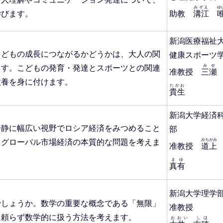
みぞえ
ゆ
学びます。
助教
溝江
新潟医療福祉
こどもの成長につながるかどうかは、大人の関
健康スポーツ
みせ
ます。こどもの発育・発達とスポーツとの関連
准教授
三瀬
教養を身に付けます。
たかお
貴生
新潟大学経済
冷静に幅広い視野でロシア経済をみつめること
部
みちがみ
るグローバル市場経済の本質的な問題を考えま
准教授
道上
まゆ
真有
新潟大学理学
でしょうか。数学の重要な概念である「無限」
准教授
に頼らず数学的に扱う方法を考えます。
おおい しほ