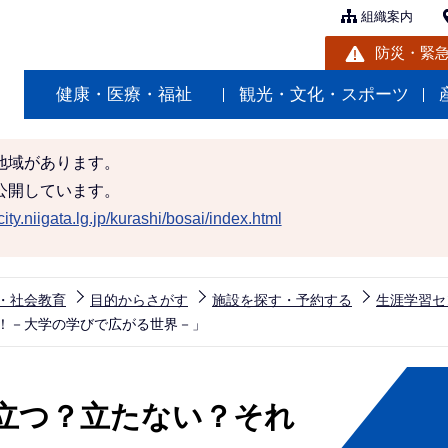
組織案内
防災・緊
健康・医療・福祉
観光・文化・スポーツ
地域があります。
公開しています。
ity.niigata.lg.jp/kurashi/bosai/index.html
・社会教育
目的からさがす
施設を探す・予約する
生涯学習セ
！－大学の学びで広がる世界－」
立つ？立たない？それ