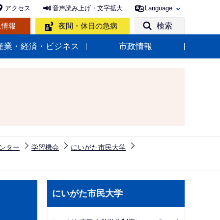
アクセス
音声読み上げ・文字拡大
Language
急情報
夜間・休日の急病
検索
産業・経済・ビジネス
市政情報
ンター
学習機会
にいがた市民大学
サ
にいがた市民大学
ブ
ナ