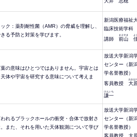
大井 志穂
新潟医療福祉
ック：薬剤耐性菌（AMR）の脅威を理解し、
臨床技術学科
できる予防と対策を学びます。
まえやま
よ
講師
前山
放送大学新潟
センター（新
言葉の意味はひとつではありません。宇宙とは
学名誉教授）
、天体や宇宙を研究する意味について考えま
おおは
客員教授
大
けんいち
謙一
放送大学新潟
言われるブラックホールの衝突・合体で放射さ
センター（新
は。また、それを用いた天体観測について学び
学名誉教授）
客員教授 