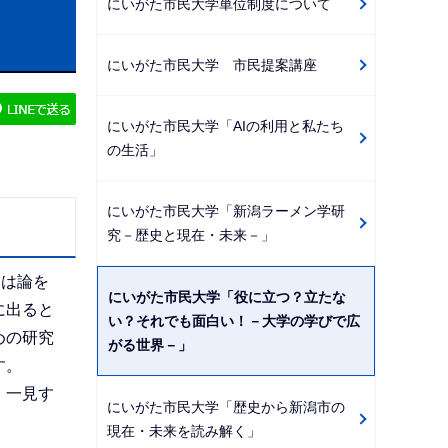
にいがた市民大学単位制度について
ビ
ゲ
にいがた市民大学 市民提案講座
ー
シ
にいがた市民大学「AIの利用と私たち
ョ
の生活」
ン
こ
にいがた市民大学「新潟ラーメン学研
こ
究－歴史と現在・未来－」
か
ら
とは論を
にいがた市民大学「役に立つ？立たな
に出ると
い？それでも面白い！－大学の学びで広
めの研究
がる世界－」
す。
、一見す
にいがた市民大学「歴史から新潟市の
現在・未来を読み解く」