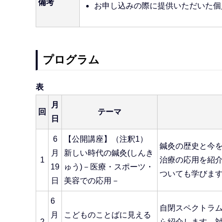
備考
お申し込みの際に提供いただいた個
プログラム
表
月
回
テーマ
日
6
【公開講座】（注釈1）
鍼灸の歴史と今
月
新しい時代の鍼灸(しんき
1
治療の応用を紹
19
ゅう)－医療・スポーツ・
ついても学びま
日
美容での応用－
6
自閉スペクトラ
月
こどものことばに見える
2
ら紹介します。