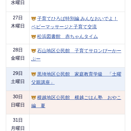
水曜日
27日
子育てひろば特別編 みんなおいでよ！
木曜日
ベビーマッサージと子育て交流
松浜図書館 赤ちゃんタイム
28日
石山地区公民館 子育てサロンぴーかー
金曜日
ぶー
29日
黒埼地区公民館 家庭教育学級 「土曜
土曜日
父親講座」
30日
横越地区公民館 横越ごはん塾 おやこ
日曜日
編 夏
31日
月曜日