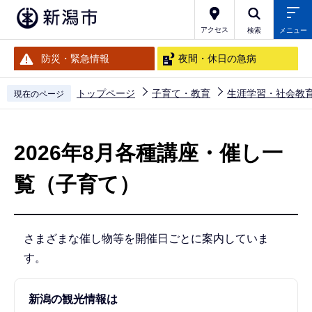
こ
の
アクセス
検索
メニュー
ペ
防災・緊急情報
夜間・休日の急病
ー
ジ
トップページ
子育て・教育
生涯学習・社会教
現在のページ
の
本
先
文
頭
2026年8月各種講座・催し一
こ
で
こ
覧（子育て）
す
か
ら
さまざまな催し物等を開催日ごとに案内していま
す。
新潟の観光情報は