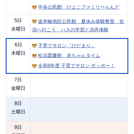
中央公民館 ひよこファミリーらんど
5日
坂井輪地区公民館 夏休み体験教室 佐
水曜日
潟へ行こう ハスの学習と潟舟体験
6日
子育てサロン「ひだまり」
木曜日
松浜図書館 赤ちゃんタイム
令和8年度 子育てサロン ポッポー！
7日
金曜日
8日
土曜日
9日