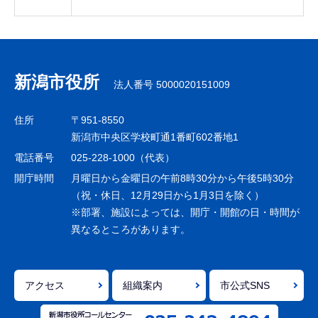
本
文
こ
新潟市役所
法人番号 5000020151009
こ
ま
住所
〒951-8550
で
新潟市中央区学校町通1番町602番地1
電話番号
025-228-1000（代表）
開庁時間
月曜日から金曜日の午前8時30分から午後5時30分
（祝・休日、12月29日から1月3日を除く）
※部署、施設によっては、開庁・開館の日・時間が
異なるところがあります。
アクセス
組織案内
市公式SNS