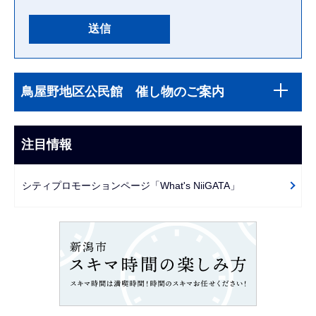
本
サ
文
鳥屋野地区公民館 催し物のご案内
ブ
こ
ナ
こ
ビ
注目情報
ま
ゲ
で
ー
シティプロモーションページ「What's NiiGATA」
シ
ョ
ン
こ
こ
か