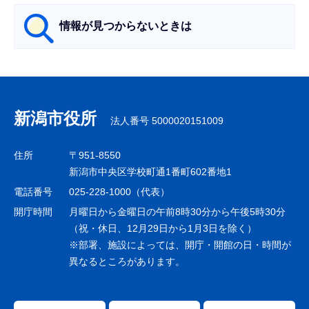
ら
情報が見つからないときは
サ
ブ
ナ
新潟市役所
法人番号 5000020151009
ビ
ゲ
住所
〒951-8550
ー
新潟市中央区学校町通1番町602番地1
シ
電話番号
025-228-1000（代表）
ョ
開庁時間
月曜日から金曜日の午前8時30分から午後5時30分
ン
（祝・休日、12月29日から1月3日を除く）
※部署、施設によっては、開庁・開館の日・時間が
こ
異なるところがあります。
こ
ま
で