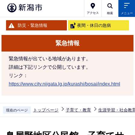
こ
の
アクセス
検索
メニュー
ペ
防災・緊急情報
夜間・休日の急病
ー
ジ
緊急情報
の
先
緊急情報が出ている地域があります。
頭
詳細は下記リンクで公開しています。
で
リンク：
す
https://www.city.niigata.lg.jp/kurashi/bosai/index.html
トップページ
子育て・教育
生涯学習・社会教
現在のページ
本
文