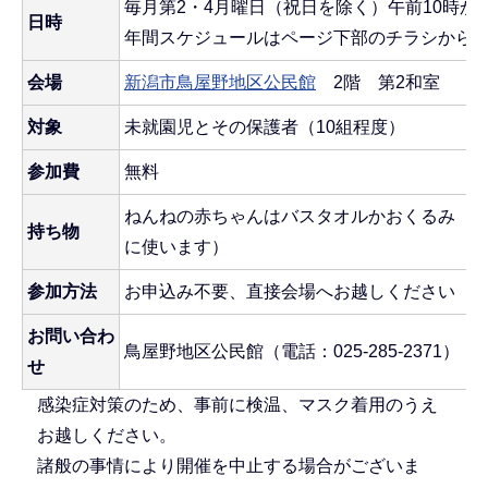
毎月第2・4月曜日（祝日を除く）午前10時から
日時
年間スケジュールはページ下部のチラシから
会場
新潟市鳥屋野地区公民館
2階 第2和室
対象
未就園児とその保護者（10組程度）
参加費
無料
ねんねの赤ちゃんはバスタオルかおくるみ（
持ち物
に使います）
参加方法
お申込み不要、直接会場へお越しください
お問い合わ
鳥屋野地区公民館（電話：025-285-2371）
せ
感染症対策のため、事前に検温、マスク着用のうえ
お越しください。
諸般の事情により開催を中止する場合がございま