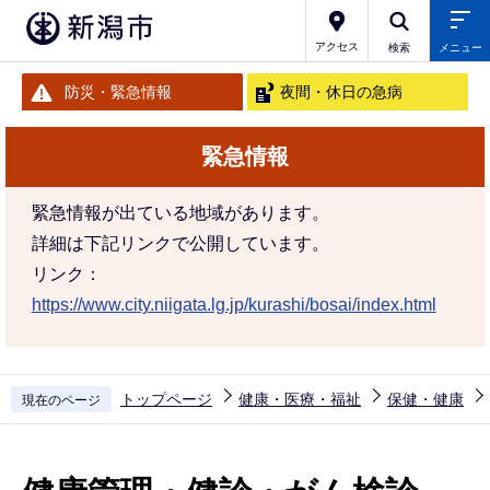
こ
の
アクセス
検索
メニュー
ペ
防災・緊急情報
夜間・休日の急病
ー
ジ
緊急情報
の
先
緊急情報が出ている地域があります。
頭
詳細は下記リンクで公開しています。
で
リンク：
す
https://www.city.niigata.lg.jp/kurashi/bosai/index.html
トップページ
健康・医療・福祉
保健・健康
現在のページ
本
文