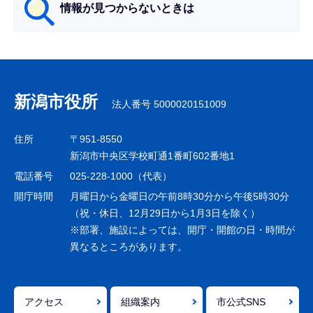
情報が見つからないときは
サ
ブ
ナ
新潟市役所
法人番号 5000020151009
ビ
ゲ
住所
〒951-8550
ー
新潟市中央区学校町通1番町602番地1
シ
電話番号
025-228-1000（代表）
ョ
開庁時間
月曜日から金曜日の午前8時30分から午後5時30分
ン
（祝・休日、12月29日から1月3日を除く）
※部署、施設によっては、開庁・開館の日・時間が
こ
異なるところがあります。
こ
ま
で
アクセス
組織案内
市公式SNS