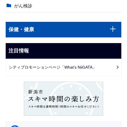
がん検診
本
サ
文
保健・健康
ブ
こ
ナ
こ
ビ
注目情報
ま
ゲ
で
ー
シティプロモーションページ「What's NiiGATA」
シ
ョ
ン
こ
こ
か
ら