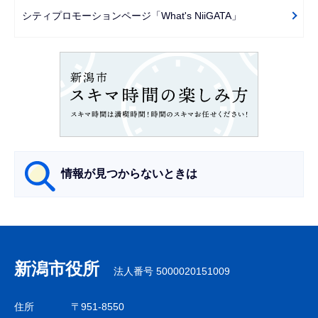
ー
シティプロモーションページ「What's NiiGATA」
シ
ョ
ン
こ
こ
か
ら
情報が見つからないときは
サ
ブ
ナ
新潟市役所
法人番号 5000020151009
ビ
ゲ
住所
〒951-8550