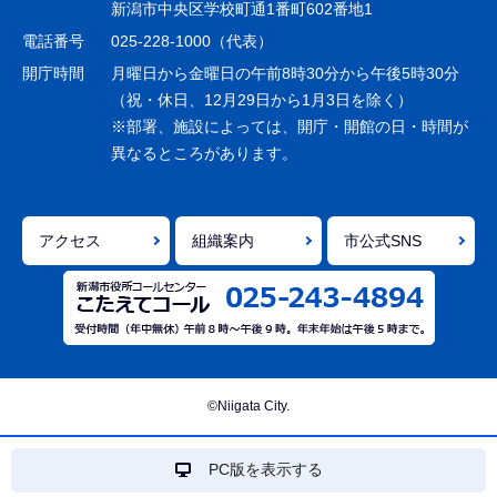
ー
新潟市中央区学校町通1番町602番地1
シ
電話番号
025-228-1000（代表）
ョ
開庁時間
月曜日から金曜日の午前8時30分から午後5時30分
ン
（祝・休日、12月29日から1月3日を除く）
※部署、施設によっては、開庁・開館の日・時間が
こ
異なるところがあります。
こ
ま
で
アクセス
組織案内
市公式SNS
©Niigata City.
PC版を表示する