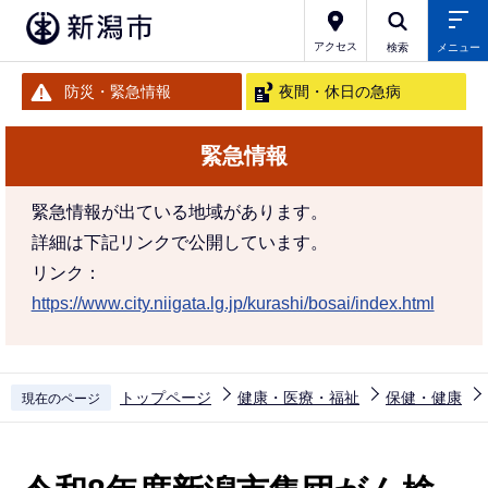
こ
の
アクセス
検索
メニュー
ペ
防災・緊急情報
夜間・休日の急病
ー
ジ
緊急情報
の
先
緊急情報が出ている地域があります。
頭
詳細は下記リンクで公開しています。
で
リンク：
す
https://www.city.niigata.lg.jp/kurashi/bosai/index.html
トップページ
健康・医療・福祉
保健・健康
現在のページ
本
文