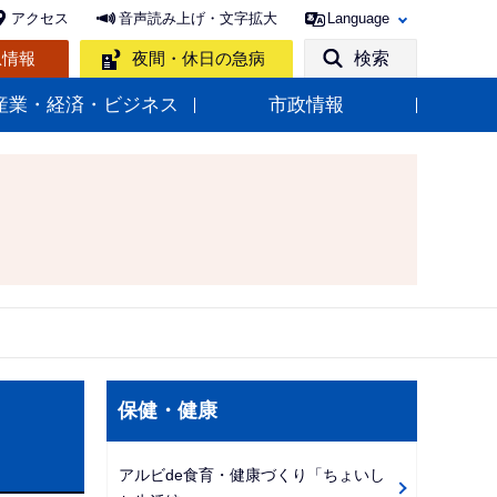
アクセス
音声読み上げ・文字拡大
Language
急情報
夜間・休日の急病
検索
産業・経済・ビジネス
市政情報
サ
保健・健康
ブ
ナ
アルビde食育・健康づくり「ちょいし
ビ