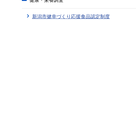
健康・栄養調査
新潟市健幸づくり応援食品認定制度
本
文
こ
こ
ま
で