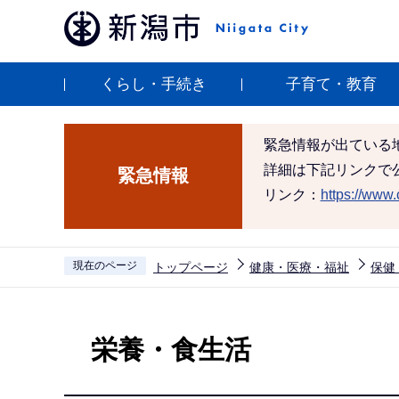
こ
の
ペ
くらし・手続き
子育て・教育
ー
ジ
の
緊急情報が出ている
先
詳細は下記リンクで
緊急情報
頭
リンク：
https://www.c
で
す
現在のページ
トップページ
健康・医療・福祉
保健
本
文
栄養・食生活
こ
こ