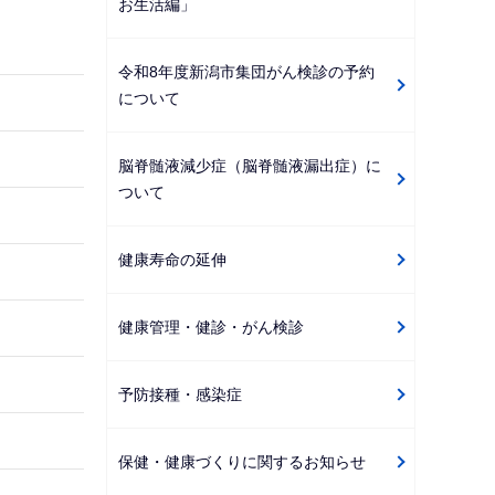
お生活編」
ゲ
ー
令和8年度新潟市集団がん検診の予約
シ
について
ョ
ン
脳脊髄液減少症（脳脊髄液漏出症）に
こ
ついて
こ
か
健康寿命の延伸
ら
健康管理・健診・がん検診
予防接種・感染症
保健・健康づくりに関するお知らせ