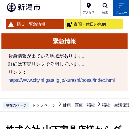
こ
の
アクセス
検索
メニュー
ペ
防災・緊急情報
夜間・休日の急病
ー
ジ
緊急情報
の
先
緊急情報が出ている地域があります。
頭
詳細は下記リンクで公開しています。
で
リンク：
す
https://www.city.niigata.lg.jp/kurashi/bosai/index.html
トップページ
健康・医療・福祉
福祉・生活保
現在のページ
本
文