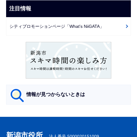
こ
ビ
注目情報
ま
ゲ
で
ー
シティプロモーションページ「What's NiiGATA」
シ
ョ
ン
こ
こ
か
ら
情報が見つからないときは
サ
ブ
ナ
新潟市役所
法人番号 5000020151009