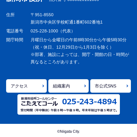
ビ
ゲ
住所
〒951-8550
ー
新潟市中央区学校町通1番町602番地1
シ
電話番号
025-228-1000（代表）
ョ
開庁時間
月曜日から金曜日の午前8時30分から午後5時30分
ン
（祝・休日、12月29日から1月3日を除く）
※部署、施設によっては、開庁・開館の日・時間が
こ
異なるところがあります。
こ
ま
で
アクセス
組織案内
市公式SNS
©Niigata City.