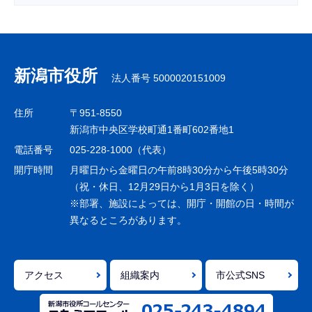
サ
ブ
ナ
新潟市役所
法人番号 5000020151009
ビ
ゲ
住所
〒951-8550
ー
新潟市中央区学校町通1番町602番地1
シ
電話番号
025-228-1000（代表）
ョ
開庁時間
月曜日から金曜日の午前8時30分から午後5時30分
ン
（祝・休日、12月29日から1月3日を除く）
※部署、施設によっては、開庁・開館の日・時間が
こ
異なるところがあります。
こ
ま
で
アクセス
組織案内
市公式SNS