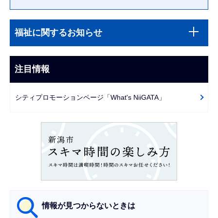
本
サ
文
福祉に関するお知らせ
ブ
こ
ナ
こ
ビ
注目情報
ま
ゲ
で
ー
シティプロモーションページ「What's NiiGATA」
シ
ョ
ン
こ
こ
か
ら
情報が見つからないときは