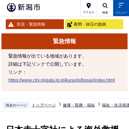
こ
の
アクセス
検索
メニュー
ペ
防災・緊急情報
夜間・休日の急病
ー
ジ
緊急情報
の
先
緊急情報が出ている地域があります。
頭
詳細は下記リンクで公開しています。
で
リンク：
す
https://www.city.niigata.lg.jp/kurashi/bosai/index.html
トップページ
健康・医療・福祉
福祉・生活保
現在のページ
本
文