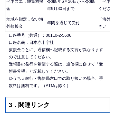
ベネズエラ地震救援
令和8年6月30日から令和8
「ベネズ
金
年9月30日まで
ください
地域を指定しない海
「海外救
年間を通じて受付
外救援金
さい
口座番号（共通）：00110-2-5606
口座名義：日本赤十字社
救援金ごとに、通信欄へ記載する文言が異なります
ので注意してください。
受領書の発行を希望する際は、通信欄に併せて「受
領書希望」と記載してください。
ゆうちょ銀行・郵便局窓口での取り扱いの場合、手
数料は無料です。（ATMは除く）
3．関連リンク