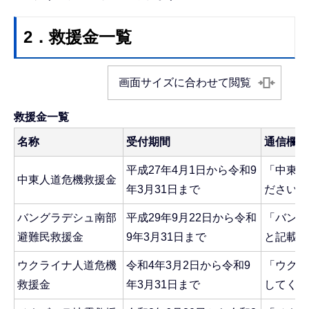
2．救援金一覧
画面サイズに合わせて閲覧
救援金一覧
名称
受付期間
通信欄へ
平成27年4月1日から令和9
「中東人
中東人道危機救援金
年3月31日まで
ださい
バングラデシュ南部
平成29年9月22日から令和
「バング
避難民救援金
9年3月31日まで
と記載し
ウクライナ人道危機
令和4年3月2日から令和9
「ウクラ
救援金
年3月31日まで
してくだ