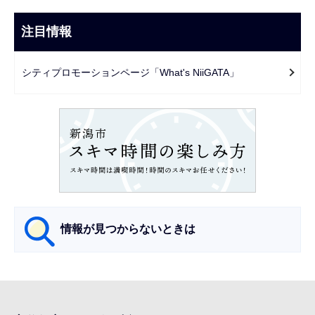
ナ
こ
ビ
注目情報
ま
ゲ
で
ー
シティプロモーションページ「What's NiiGATA」
シ
ョ
ン
こ
こ
か
ら
情報が見つからないときは
サ
ブ