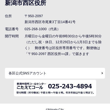
ナ
新潟市西区役所
ビ
ゲ
住所
〒950-2097
ー
新潟市西区寺尾東3丁目14番41号
シ
電話番号
025-268-1000（代表）
ョ
開庁時間
月曜日から金曜日の午前8時30分から午後5時30分
ン
（ただし祝・休日、12月29日から1月3日までを除
く） 郵便番号は区役所専用番号です。郵便物は
こ
「〒950-2097 西区役所○○課」で届きます
こ
ま
で
各区公式SNSアカウント
©Niigata City.