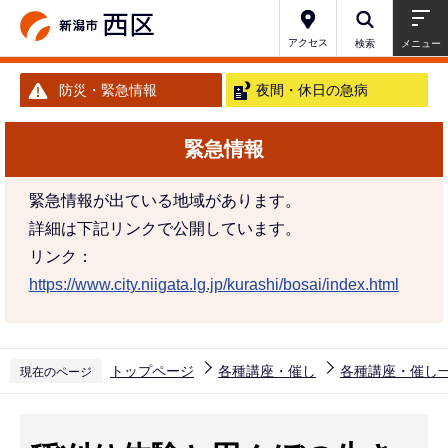
こ
の
アクセス
検索
メニュー
ペ
防災・緊急情報
夜間・休日の急病
ー
ジ
緊急情報
の
先
緊急情報が出ている地域があります。
頭
詳細は下記リンクで公開しています。
で
リンク：
す
https://www.city.niigata.lg.jp/kurashi/bosai/index.html
トップページ
各種講座・催し
各種講座・催し
現在のページ
本
文