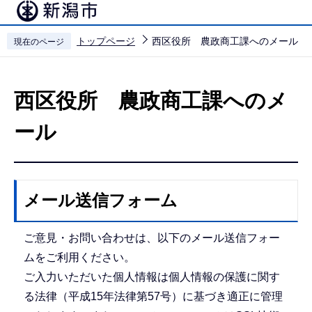
こ
の
トップページ
西区役所 農政商工課へのメール
現在のページ
ペ
本
ー
文
ジ
西区役所 農政商工課へのメ
こ
の
こ
先
ール
か
頭
ら
で
す
メール送信フォーム
ご意見・お問い合わせは、以下のメール送信フォー
ムをご利用ください。
ご入力いただいた個人情報は個人情報の保護に関す
る法律（平成15年法律第57号）に基づき適正に管理