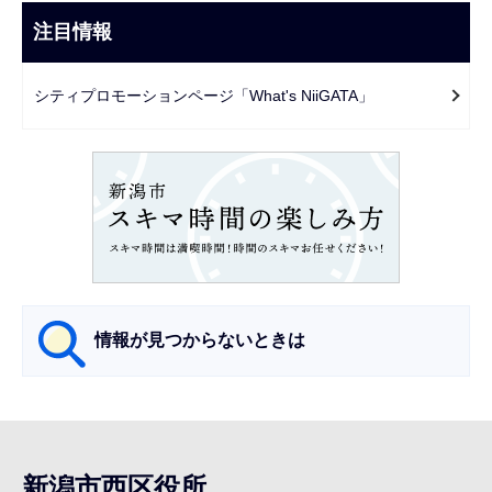
こ
ビ
注目情報
ま
ゲ
で
ー
シティプロモーションページ「What's NiiGATA」
シ
ョ
ン
こ
こ
か
ら
情報が見つからないときは
サ
ブ
ナ
新潟市西区役所