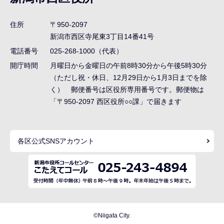
ビ
ゲ
住所
〒950-2097
ー
新潟市西区寺尾東3丁目14番41号
シ
電話番号
025-268-1000（代表）
ョ
開庁時間
月曜日から金曜日の午前8時30分から午後5時30分
ン
（ただし祝・休日、12月29日から1月3日までを除
く） 郵便番号は区役所専用番号です。郵便物は
こ
「〒950-2097 西区役所○○課」で届きます
こ
ま
で
各区公式SNSアカウント
©Niigata City.