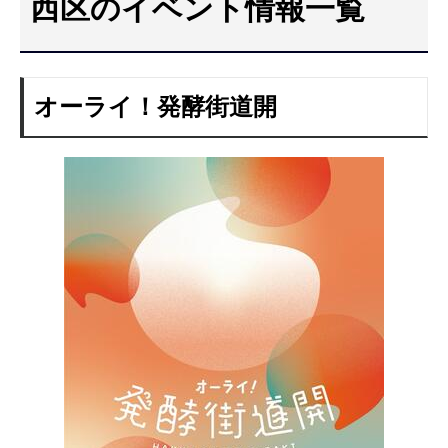
西区のイベント情報一覧
こ
こ
か
ら
オーライ！発酵街道開