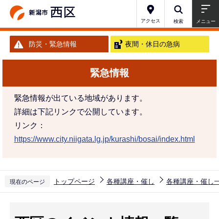
こ
の
アクセス
検索
メニュー
ペ
防災・緊急情報
夜間・休日の急病
ー
ジ
緊急情報
の
先
緊急情報が出ている地域があります。
頭
詳細は下記リンクで公開しています。
で
リンク：
す
https://www.city.niigata.lg.jp/kurashi/bosai/index.html
トップページ
各種講座・催し
各種講座・催し
現在のページ
本
文