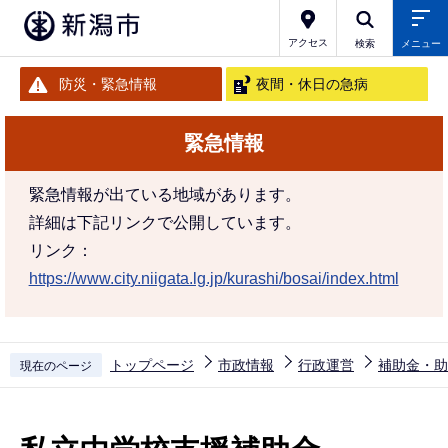
こ
の
アクセス
検索
メニュー
ペ
防災・緊急情報
夜間・休日の急病
ー
ジ
緊急情報
の
先
緊急情報が出ている地域があります。
頭
詳細は下記リンクで公開しています。
で
リンク：
す
https://www.city.niigata.lg.jp/kurashi/bosai/index.html
トップページ
市政情報
行政運営
補助金・助
現在のページ
本
文