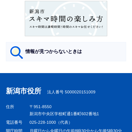
ョ
ン
こ
こ
か
ら
情報が見つからないときは
サ
ブ
ナ
新潟市役所
法人番号 5000020151009
ビ
ゲ
住所
〒951-8550
ー
新潟市中央区学校町通1番町602番地1
シ
電話番号
025-228-1000（代表）
ョ
開庁時間
月曜日から金曜日の午前8時30分から午後5時30分