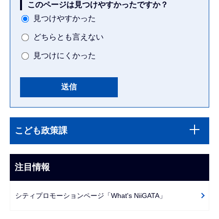
このページは見つけやすかったですか？
見つけやすかった
どちらとも言えない
見つけにくかった
本
サ
文
こども政策課
ブ
こ
ナ
こ
ビ
注目情報
ま
ゲ
で
ー
シティプロモーションページ「What's NiiGATA」
シ