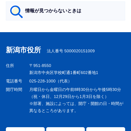
ら
情報が見つからないときは
サ
ブ
ナ
新潟市役所
法人番号 5000020151009
ビ
ゲ
住所
〒951-8550
ー
新潟市中央区学校町通1番町602番地1
シ
電話番号
025-228-1000（代表）
ョ
開庁時間
月曜日から金曜日の午前8時30分から午後5時30分
ン
（祝・休日、12月29日から1月3日を除く）
※部署、施設によっては、開庁・開館の日・時間が
こ
異なるところがあります。
こ
ま
で