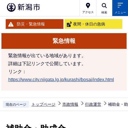
こ
の
アクセス
検索
メニュー
ペ
防災・緊急情報
夜間・休日の急病
ー
ジ
緊急情報
の
先
緊急情報が出ている地域があります。
頭
詳細は下記リンクで公開しています。
で
リンク：
す
https://www.city.niigata.lg.jp/kurashi/bosai/index.html
トップページ
市政情報
行政運営
補助金・助
現在のページ
本
文