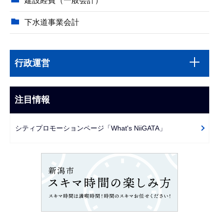
建設経費（一般会計）
下水道事業会計
本
サ
文
行政運営
ブ
こ
ナ
こ
ビ
注目情報
ま
ゲ
で
ー
シティプロモーションページ「What's NiiGATA」
シ
ョ
ン
こ
こ
か