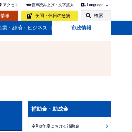
アクセス
音声読み上げ・文字拡大
Language
急情報
夜間・休日の急病
検索
産業・経済・ビジネス
市政情報
サ
補助金・助成金
ブ
ナ
令和8年度における補助金
ビ