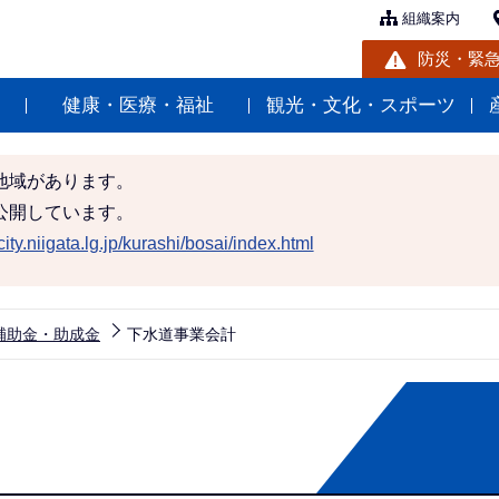
組織案内
防災・緊
健康・医療・福祉
観光・文化・スポーツ
地域があります。
公開しています。
ity.niigata.lg.jp/kurashi/bosai/index.html
補助金・助成金
下水道事業会計