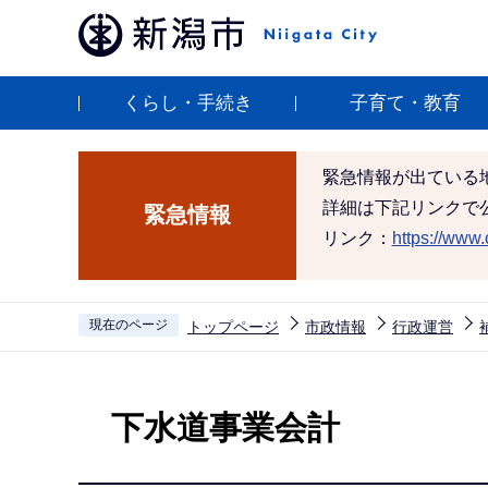
こ
の
ペ
くらし・手続き
子育て・教育
ー
ジ
の
緊急情報が出ている
先
詳細は下記リンクで
緊急情報
頭
リンク：
https://www.c
で
す
現在のページ
トップページ
市政情報
行政運営
本
文
下水道事業会計
こ
こ