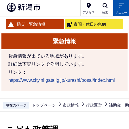
こ
の
アクセス
検索
メニュー
ペ
防災・緊急情報
夜間・休日の急病
ー
ジ
緊急情報
の
先
緊急情報が出ている地域があります。
頭
詳細は下記リンクで公開しています。
で
リンク：
す
https://www.city.niigata.lg.jp/kurashi/bosai/index.html
トップページ
市政情報
行政運営
補助金・助
現在のページ
本
文