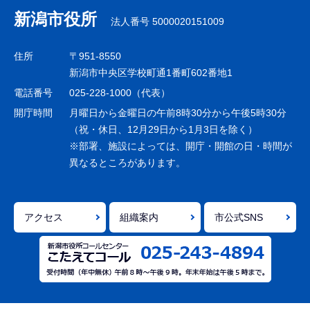
ナ
新潟市役所
法人番号 5000020151009
ビ
ゲ
住所
〒951-8550
ー
新潟市中央区学校町通1番町602番地1
シ
電話番号
025-228-1000（代表）
ョ
開庁時間
月曜日から金曜日の午前8時30分から午後5時30分
ン
（祝・休日、12月29日から1月3日を除く）
※部署、施設によっては、開庁・開館の日・時間が
こ
異なるところがあります。
こ
ま
で
アクセス
組織案内
市公式SNS