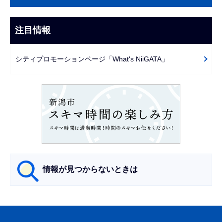
ブ
こ
ナ
こ
ビ
注目情報
ま
ゲ
で
ー
シティプロモーションページ「What's NiiGATA」
シ
ョ
ン
こ
こ
か
ら
情報が見つからないときは
サ
ブ