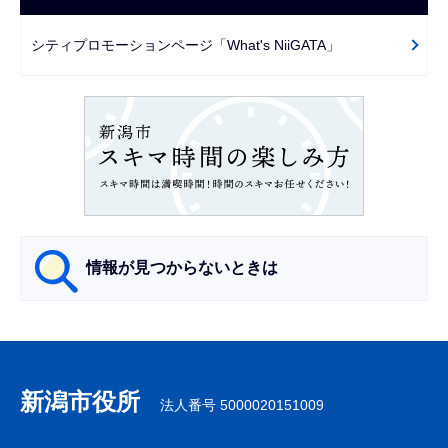
ゲ
で
ー
シティプロモーションページ「What's NiiGATA」
シ
ョ
ン
こ
こ
か
ら
情報が見つからないときは
サ
ブ
ナ
新潟市役所
法人番号 5000020151009
ビ
ゲ