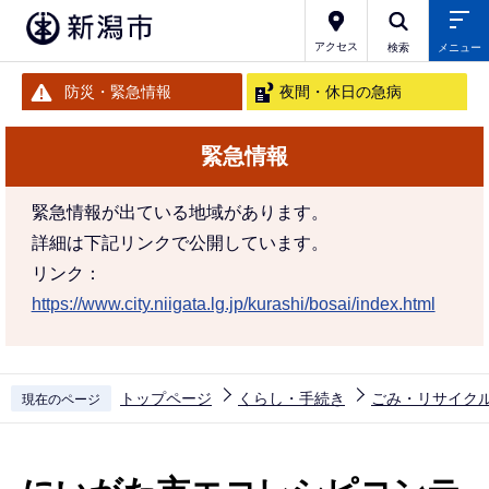
こ
の
アクセス
検索
メニュー
ペ
防災・緊急情報
夜間・休日の急病
ー
ジ
緊急情報
の
先
緊急情報が出ている地域があります。
頭
詳細は下記リンクで公開しています。
で
リンク：
す
https://www.city.niigata.lg.jp/kurashi/bosai/index.html
トップページ
くらし・手続き
ごみ・リサイク
現在のページ
本
文