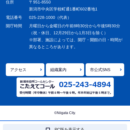
住所
〒951-8550
ー
新潟市中央区学校町通1番町602番地1
シ
電話番号
025-228-1000（代表）
ョ
開庁時間
月曜日から金曜日の午前8時30分から午後5時30分
ン
（祝・休日、12月29日から1月3日を除く）
※部署、施設によっては、開庁・開館の日・時間が
こ
異なるところがあります。
こ
ま
で
アクセス
組織案内
市公式SNS
©Niigata City.
PC版を表示する