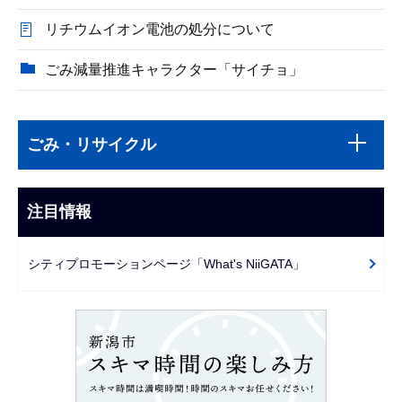
リチウムイオン電池の処分について
ごみ減量推進キャラクター「サイチョ」
本
サ
文
ごみ・リサイクル
ブ
こ
ナ
こ
ビ
注目情報
ま
ゲ
で
ー
シティプロモーションページ「What's NiiGATA」
シ
ョ
ン
こ
こ