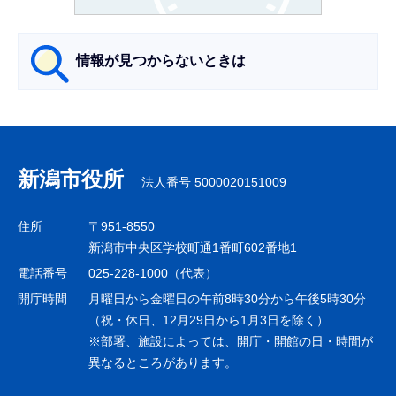
か
ら
情報が見つからないときは
サ
ブ
ナ
新潟市役所
法人番号 5000020151009
ビ
ゲ
住所
〒951-8550
ー
新潟市中央区学校町通1番町602番地1
シ
電話番号
025-228-1000（代表）
ョ
開庁時間
月曜日から金曜日の午前8時30分から午後5時30分
ン
（祝・休日、12月29日から1月3日を除く）
※部署、施設によっては、開庁・開館の日・時間が
こ
異なるところがあります。
こ
ま