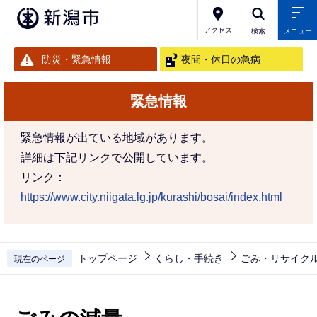
こ
の
アクセス
検索
メニュー
ペ
防災・緊急情報
夜間・休日の急病
ー
ジ
緊急情報
の
先
緊急情報が出ている地域があります。
頭
詳細は下記リンクで公開しています。
で
リンク：
す
https://www.city.niigata.lg.jp/kurashi/bosai/index.html
トップページ
くらし・手続き
ごみ・リサイク
現在のページ
本
文