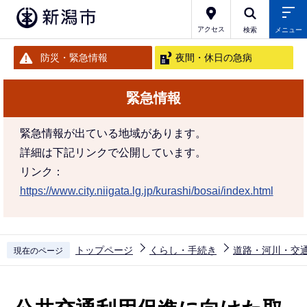
こ
の
アクセス
検索
メニュー
ペ
防災・緊急情報
夜間・休日の急病
ー
ジ
緊急情報
の
先
緊急情報が出ている地域があります。
頭
詳細は下記リンクで公開しています。
で
リンク：
す
https://www.city.niigata.lg.jp/kurashi/bosai/index.html
トップページ
くらし・手続き
道路・河川・交
現在のページ
本
文