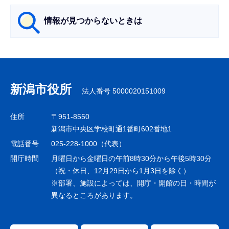
ら
情報が見つからないときは
サ
ブ
ナ
新潟市役所
法人番号 5000020151009
ビ
ゲ
住所
〒951-8550
ー
新潟市中央区学校町通1番町602番地1
シ
電話番号
025-228-1000（代表）
ョ
開庁時間
月曜日から金曜日の午前8時30分から午後5時30分
ン
（祝・休日、12月29日から1月3日を除く）
※部署、施設によっては、開庁・開館の日・時間が
こ
異なるところがあります。
こ
ま
で