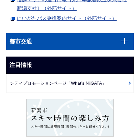
新潟支社］（外部サイト）
にいがたバス乗換案内サイト（外部サイト）
本
サ
文
都市交通
ブ
こ
ナ
こ
ビ
注目情報
ま
ゲ
で
ー
シティプロモーションページ「What's NiiGATA」
シ
ョ
ン
こ
こ
か