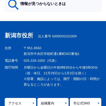
情報が見つからないときは
サ
ブ
ナ
新潟市役所
法人番号 5000020151009
ビ
ゲ
住所
〒951-8550
ー
新潟市中央区学校町通1番町602番地1
シ
電話番号
025-228-1000（代表）
ョ
開庁時間
月曜日から金曜日の午前8時30分から午後5時30分
ン
（祝・休日、12月29日から1月3日を除く）
※部署、施設によっては、開庁・開館の日・時間が
こ
異なるところがあります。
こ
ま
で
アクセス
組織案内
市公式SNS