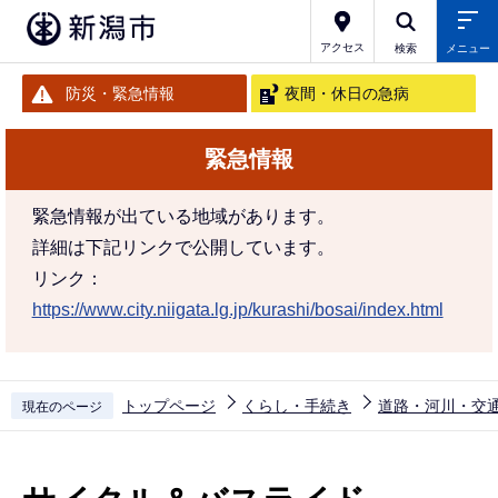
こ
の
アクセス
検索
メニュー
ペ
防災・緊急情報
夜間・休日の急病
ー
ジ
緊急情報
の
先
緊急情報が出ている地域があります。
頭
詳細は下記リンクで公開しています。
で
リンク：
す
https://www.city.niigata.lg.jp/kurashi/bosai/index.html
トップページ
くらし・手続き
道路・河川・交
現在のページ
本
文