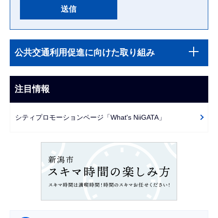
本
サ
文
公共交通利用促進に向けた取り組み
ブ
こ
ナ
こ
ビ
注目情報
ま
ゲ
で
ー
シティプロモーションページ「What's NiiGATA」
シ
ョ
ン
こ
こ
か
ら