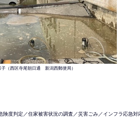
様子（西区寺尾朝日通 新潟西郵便局）
危険度判定／住家被害状況の調査／災害ごみ／インフラ応急対