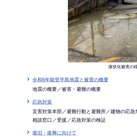
液状化被害の
令和6年能登半島地震と被害の概要
地震の概要／被害・避難の概要
応急対策
災害対策本部／避難行動と避難所／建物の応急
相談窓口／受援／応急対策の検証
復旧・復興に向けて