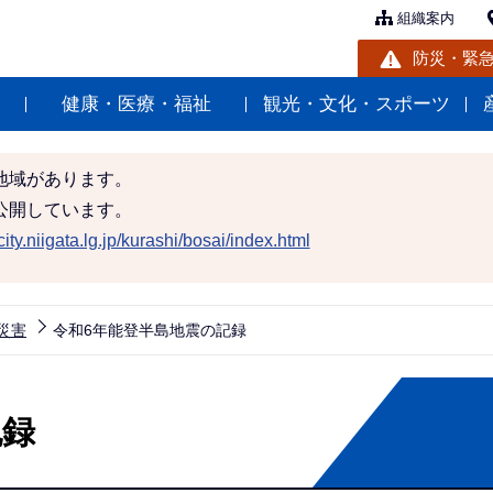
組織案内
防災・緊
健康・医療・福祉
観光・文化・スポーツ
地域があります。
公開しています。
ity.niigata.lg.jp/kurashi/bosai/index.html
災害
令和6年能登半島地震の記録
記録