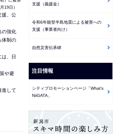
支援（義援金）
月19日）
支援、公
令和6年能登半島地震による被害への
支援（事業者向け）
集の強化
る体制の
自然災害伝承碑
には、日
注目情報
策や避
シティプロモーションページ「What's
推進して
NiiGATA」