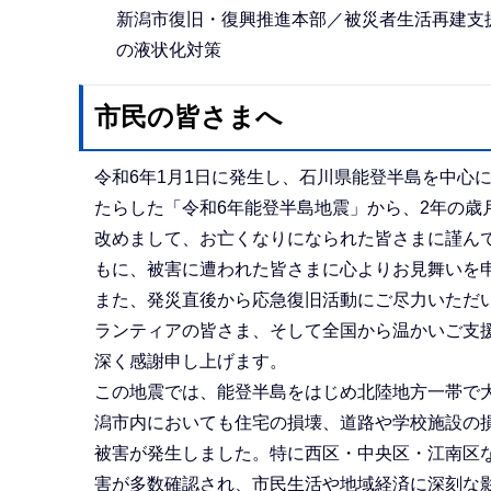
新潟市復旧・復興推進本部／被災者生活再建支
の液状化対策
市民の皆さまへ
令和6年1月1日に発生し、石川県能登半島を中心
たらした「令和6年能登半島地震」から、2年の歳
改めまして、お亡くなりになられた皆さまに謹ん
もに、被害に遭われた皆さまに心よりお見舞いを
また、発災直後から応急復旧活動にご尽力いただ
ランティアの皆さま、そして全国から温かいご支
深く感謝申し上げます。
この地震では、能登半島をはじめ北陸地方一帯で
潟市内においても住宅の損壊、道路や学校施設の
被害が発生しました。特に西区・中央区・江南区
害が多数確認され、市民生活や地域経済に深刻な