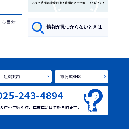
から自分
情報が見つからないときは
サ
ブ
ナ
ビ
組織案内
市公式SNS
ゲ
ー
シ
ョ
ン
こ
こ