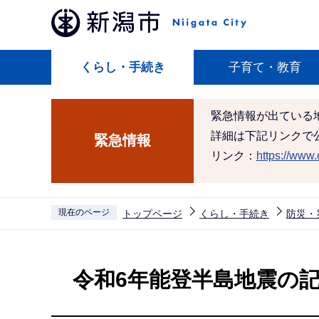
こ
の
ペ
くらし・手続き
子育て・教育
ー
ジ
の
緊急情報が出ている
先
詳細は下記リンクで
緊急情報
頭
リンク：
https://www.c
で
す
現在のページ
トップページ
くらし・手続き
防災・
本
文
令和6年能登半島地震の
こ
こ