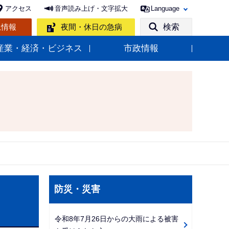
アクセス
音声読み上げ・文字拡大
Language
急情報
夜間・休日の急病
検索
産業・経済・ビジネス
市政情報
サ
防災・災害
ブ
ナ
令和8年7月26日からの大雨による被害
ビ