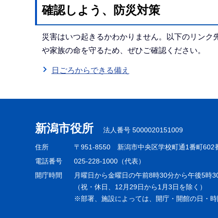
確認しよう、防災対策
災害はいつ起きるかわかりません。以下のリンク
や家族の命を守るため、ぜひご確認ください。
日ごろからできる備え
本
文
こ
新潟市役所
法人番号 5000020151009
こ
ま
住所
〒951-8550
新潟市中央区学校町通1番町602
で
電話番号
025-228-1000（代表）
開庁時間
月曜日から金曜日の午前8時30分から午後5時3
（祝・休日、12月29日から1月3日を除く）
※部署、施設によっては、開庁・開館の日・時