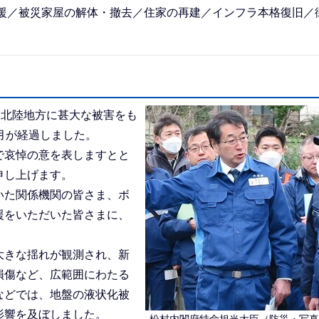
援／被災家屋の解体・撤去／住家の再建／インフラ本格復旧／
に北陸地方に甚大な被害をも
月が経過しました。
で哀悼の意を表しますとと
申し上げます。
いた関係機関の皆さま、ボ
援をいただいた皆さまに、
大きな揺れが観測され、新
損傷など、広範囲にわたる
などでは、地盤の液状化被
影響を及ぼしました。
松村内閣府特命担当大臣（防災・写真