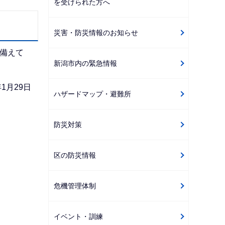
を受けられた方へ
ゲ
ー
災害・防災情報のお知らせ
シ
ョ
備えて
新潟市内の緊急情報
ン
こ
1月29日
ハザードマップ・避難所
こ
か
ら
防災対策
区の防災情報
危機管理体制
イベント・訓練