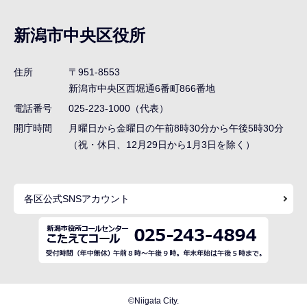
ブ
ナ
新潟市中央区役所
ビ
ゲ
住所
〒951-8553
ー
新潟市中央区西堀通6番町866番地
シ
電話番号
025-223-1000（代表）
ョ
開庁時間
月曜日から金曜日の午前8時30分から午後5時30分
ン
（祝・休日、12月29日から1月3日を除く）
こ
こ
各区公式SNSアカウント
ま
で
©Niigata City.