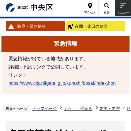
こ
の
アクセス
検索
メニュー
ペ
防災・緊急情報
夜間・休日の急病
ー
ジ
緊急情報
の
先
緊急情報が出ている地域があります。
頭
詳細は下記リンクで公開しています。
で
リンク：
す
https://www.city.niigata.lg.jp/kurashi/bosai/index.html
トップページ
くらし・手続き
防災・災害
区
現在のページ
本
文