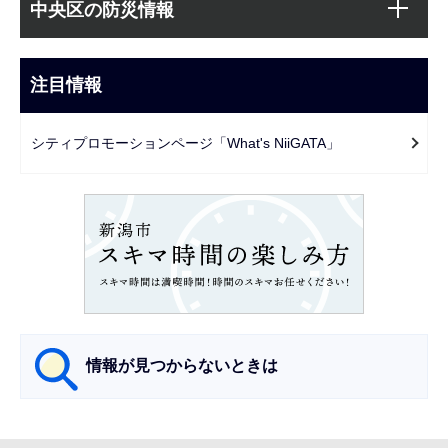
文
中央区の防災情報
ブ
こ
ナ
こ
ビ
注目情報
ま
ゲ
で
ー
シティプロモーションページ「What's NiiGATA」
シ
ョ
ン
こ
こ
か
ら
情報が見つからないときは
サ