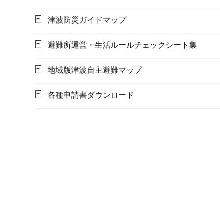
津波防災ガイドマップ
避難所運営・生活ルールチェックシート集
地域版津波自主避難マップ
各種申請書ダウンロード
本
文
こ
こ
ま
で