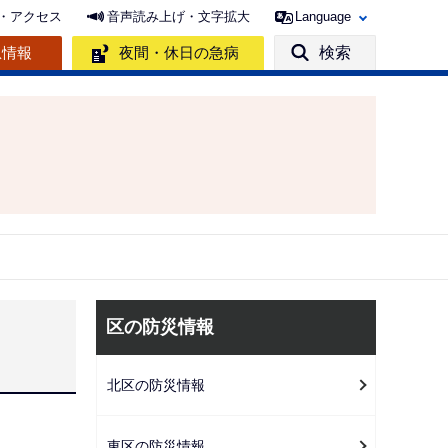
・アクセス
音声読み上げ・文字拡大
Language
急情報
夜間・休日の急病
検索
サ
区の防災情報
ブ
ナ
北区の防災情報
ビ
ゲ
東区の防災情報