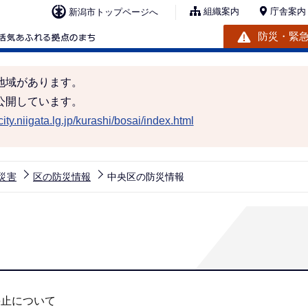
組織案内
庁舎案内
新潟市トップページへ
防災・緊
地域があります。
公開しています。
ity.niigata.lg.jp/kurashi/bosai/index.html
災害
区の防災情報
中央区の防災情報
停止について