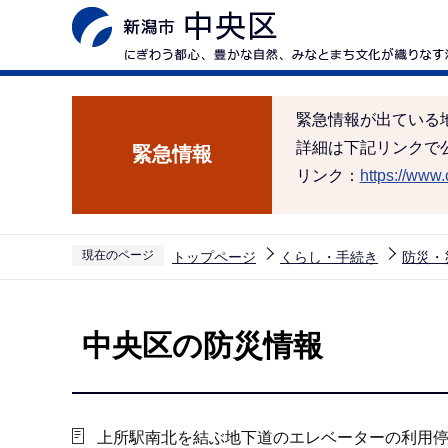
こ
の
ペ
ー
緊急情報が出ている
ジ
詳細は下記リンクで
緊急情報
の
リンク：
https://www.c
先
頭
で
現在のページ
トップページ
くらし・手続き
防災・
す
本
文
中央区の防災情報
こ
こ
か
ら
上所駅南北を結ぶ地下道のエレベーターの利用