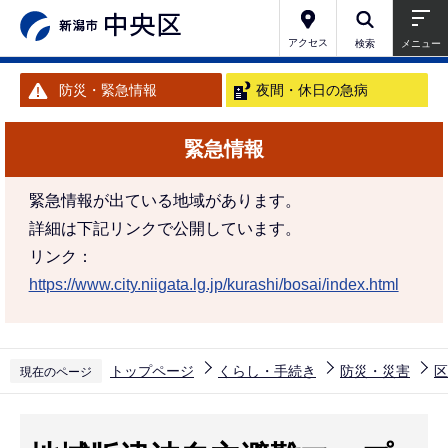
こ
の
アクセス
検索
メニュー
ペ
防災・緊急情報
夜間・休日の急病
ー
ジ
緊急情報
の
先
緊急情報が出ている地域があります。
頭
詳細は下記リンクで公開しています。
で
リンク：
す
https://www.city.niigata.lg.jp/kurashi/bosai/index.html
トップページ
くらし・手続き
防災・災害
区
現在のページ
本
文