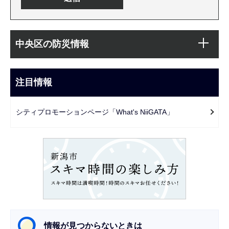
本
サ
文
中央区の防災情報
ブ
こ
ナ
こ
ビ
注目情報
ま
ゲ
で
ー
シティプロモーションページ「What's NiiGATA」
シ
ョ
ン
こ
こ
か
ら
情報が見つからないときは