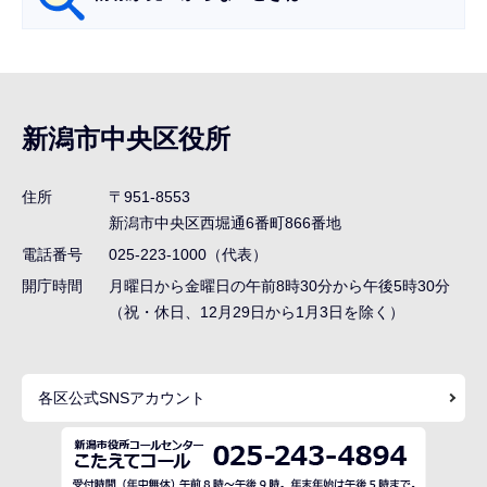
サ
ブ
ナ
新潟市中央区役所
ビ
ゲ
住所
〒951-8553
ー
新潟市中央区西堀通6番町866番地
シ
電話番号
025-223-1000（代表）
ョ
開庁時間
月曜日から金曜日の午前8時30分から午後5時30分
ン
（祝・休日、12月29日から1月3日を除く）
こ
こ
各区公式SNSアカウント
ま
で