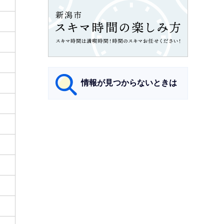
情報が見つからないときは
サ
ブ
ナ
ビ
ゲ
ー
シ
ョ