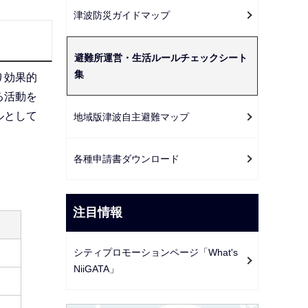
ー
津波防災ガイドマップ
シ
ョ
避難所運営・生活ルールチェックシート
ン
集
り効果的
こ
る活動を
こ
ルとして
地域版津波自主避難マップ
か
ら
各種申請書ダウンロード
注目情報
シティプロモーションページ「What's
NiiGATA」