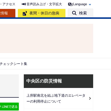
・アクセス
音声読み上げ・文字拡大
Language
急情報
夜間・休日の急病
検索
チェックシート集
サ
中央区の防災情報
ブ
ナ
上所駅南北を結ぶ地下道のエレベータ
ビ
ーの利用停止について
ゲ