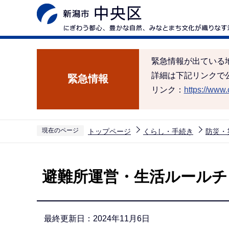
こ
の
ペ
ー
緊急情報が出ている
ジ
詳細は下記リンクで
緊急情報
の
リンク：
https://www.c
先
頭
で
現在のページ
トップページ
くらし・手続き
防災・
す
本
文
避難所運営・生活ルールチ
こ
こ
か
最終更新日：2024年11月6日
ら