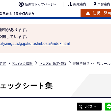
組織案内
庁舎案内
新潟市トップページへ
防災・緊
地域があります。
公開しています。
ity.niigata.lg.jp/kurashi/bosai/index.html
災害
区の防災情報
中央区の防災情報
避難所運営・生活ルール
ェックシート集