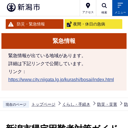
こ
の
アクセス
検索
メニュー
ペ
防災・緊急情報
夜間・休日の急病
ー
ジ
緊急情報
の
先
緊急情報が出ている地域があります。
頭
詳細は下記リンクで公開しています。
で
リンク：
す
https://www.city.niigata.lg.jp/kurashi/bosai/index.html
トップページ
くらし・手続き
防災・災害
防
現在のページ
本
文