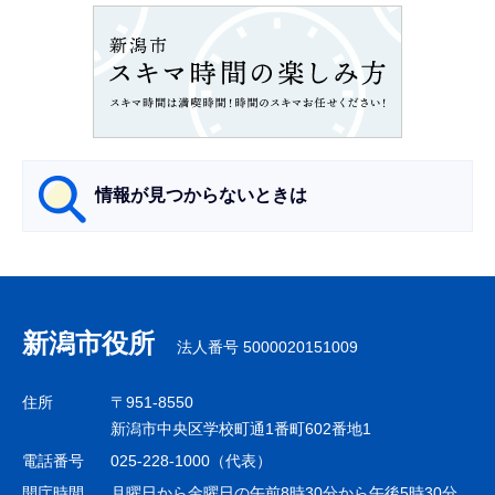
ョ
ン
こ
こ
か
ら
情報が見つからないときは
サ
ブ
ナ
新潟市役所
法人番号 5000020151009
ビ
ゲ
住所
〒951-8550
ー
新潟市中央区学校町通1番町602番地1
シ
電話番号
025-228-1000（代表）
ョ
開庁時間
月曜日から金曜日の午前8時30分から午後5時30分