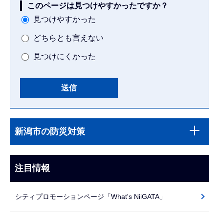
このページは見つけやすかったですか？
見つけやすかった
どちらとも言えない
見つけにくかった
本
サ
文
新潟市の防災対策
ブ
こ
ナ
こ
ビ
注目情報
ま
ゲ
で
ー
シティプロモーションページ「What's NiiGATA」
シ