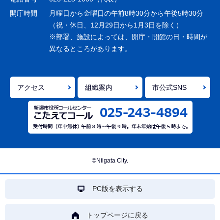
ョ
開庁時間
月曜日から金曜日の午前8時30分から午後5時30分
ン
（祝・休日、12月29日から1月3日を除く）
※部署、施設によっては、開庁・開館の日・時間が
こ
異なるところがあります。
こ
ま
で
アクセス
組織案内
市公式SNS
©Niigata City.
PC版を表示する
トップページに戻る