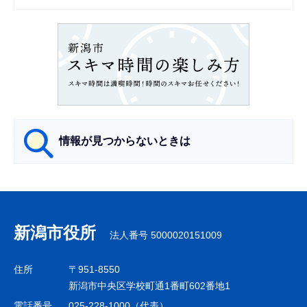
シ
ョ
ン
こ
こ
か
ら
情報が見つからないときは
サ
ブ
ナ
新潟市役所
法人番号 5000020151009
ビ
ゲ
住所
〒951-8550
ー
新潟市中央区学校町通1番町602番地1
シ
電話番号
025-228-1000（代表）