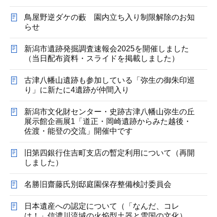
鳥屋野逆ダケの藪 園内立ち入り制限解除のお知
らせ
新潟市遺跡発掘調査速報会2025を開催しました
（当日配布資料・スライドを掲載しました）
古津八幡山遺跡も参加している「弥生の御朱印巡
り」に新たに4遺跡が仲間入り
新潟市文化財センター・史跡古津八幡山弥生の丘
展示館企画展1「道正・岡崎遺跡からみた越後・
佐渡・能登の交流」開催中です
旧第四銀行住吉町支店の暫定利用について（再開
しました）
名勝旧齋藤氏別邸庭園保存整備検討委員会
日本遺産への認定について（「なんだ、コレ
は！」信濃川流域の火焔型土器と雪国の文化）