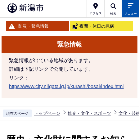
こ
の
アクセス
検索
メニュー
ペ
防災・緊急情報
夜間・休日の急病
ー
ジ
緊急情報
の
先
緊急情報が出ている地域があります。
頭
詳細は下記リンクで公開しています。
で
リンク：
す
https://www.city.niigata.lg.jp/kurashi/bosai/index.html
トップページ
観光・文化・スポーツ
文化・芸
現在のページ
本
文