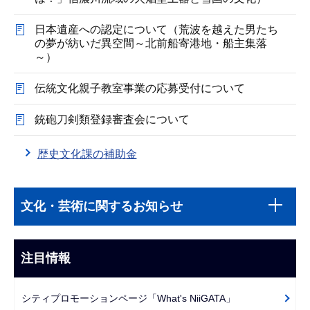
日本遺産への認定について（荒波を越えた男たち
の夢が紡いだ異空間～北前船寄港地・船主集落
～）
伝統文化親子教室事業の応募受付について
銃砲刀剣類登録審査会について
歴史文化課の補助金
本
サ
文
文化・芸術に関するお知らせ
ブ
こ
ナ
こ
ビ
注目情報
ま
ゲ
で
ー
シティプロモーションページ「What's NiiGATA」