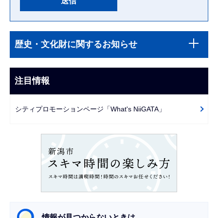
本
サ
文
歴史・文化財に関するお知らせ
ブ
こ
ナ
こ
ビ
注目情報
ま
ゲ
で
ー
シティプロモーションページ「What's NiiGATA」
シ
ョ
ン
こ
こ
か
ら
情報が見つからないときは