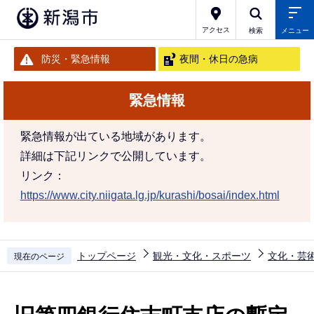
こ
の
アクセス
検索
メニュー
ペ
防災・緊急情報
夜間・休日の急病
ー
ジ
緊急情報
の
先
緊急情報が出ている地域があります。
頭
詳細は下記リンクで公開しています。
で
リンク：
す
https://www.city.niigata.lg.jp/kurashi/bosai/index.html
トップページ
観光・文化・スポーツ
文化・芸
現在のページ
本
文