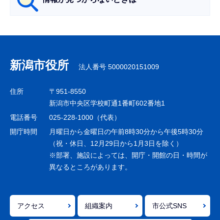
サ
ブ
ナ
新潟市役所
法人番号 5000020151009
ビ
ゲ
住所
〒951-8550
ー
新潟市中央区学校町通1番町602番地1
シ
電話番号
025-228-1000（代表）
ョ
開庁時間
月曜日から金曜日の午前8時30分から午後5時30分
ン
（祝・休日、12月29日から1月3日を除く）
※部署、施設によっては、開庁・開館の日・時間が
こ
異なるところがあります。
こ
ま
で
アクセス
組織案内
市公式SNS