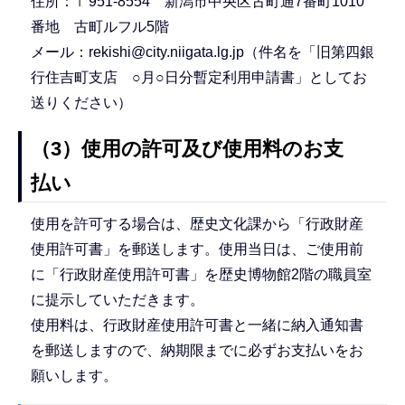
住所：〒951-8554 新潟市中央区古町通7番町1010
番地 古町ルフル5階
メール：rekishi@city.niigata.lg.jp（件名を「旧第四銀
行住吉町支店 ○月○日分暫定利用申請書」としてお
送りください）
（3）使用の許可及び使用料のお支
払い
使用を許可する場合は、歴史文化課から「行政財産
使用許可書」を郵送します。使用当日は、ご使用前
に「行政財産使用許可書」を歴史博物館2階の職員室
に提示していただきます。
使用料は、行政財産使用許可書と一緒に納入通知書
を郵送しますので、納期限までに必ずお支払いをお
願いします。