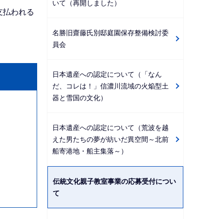
いて（再開しました）
支払われる
名勝旧齋藤氏別邸庭園保存整備検討委
員会
日本遺産への認定について（「なん
だ、コレは！」信濃川流域の火焔型土
器と雪国の文化）
日本遺産への認定について（荒波を越
えた男たちの夢が紡いだ異空間～北前
船寄港地・船主集落～）
伝統文化親子教室事業の応募受付につい
て