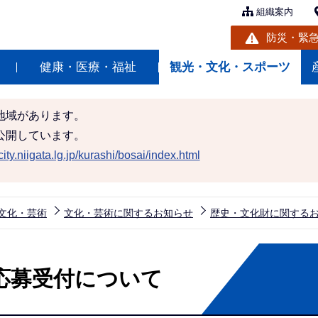
組織案内
防災・緊
健康・医療・福祉
観光・文化・スポーツ
地域があります。
公開しています。
ity.niigata.lg.jp/kurashi/bosai/index.html
文化・芸術
文化・芸術に関するお知らせ
歴史・文化財に関する
応募受付について