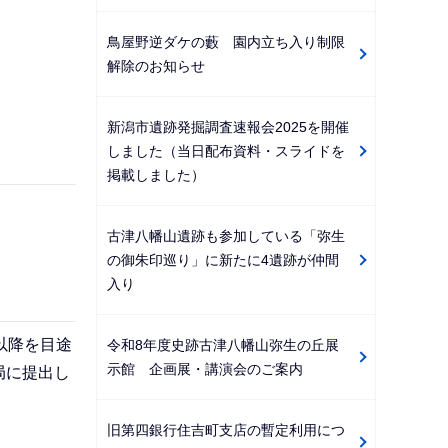
鳥屋野逆ダケの藪 園内立ち入り制限
解除のお知らせ
新潟市遺跡発掘調査速報会2025を開催
しました（当日配布資料・スライドを
掲載しました）
古津八幡山遺跡も参加している「弥生
の御朱印巡り」に新たに4遺跡が仲間
入り
以降を目途
令和8年度史跡古津八幡山弥生の丘展
示館 企画展・講演会のご案内
局に提出し
旧第四銀行住吉町支店の暫定利用につ