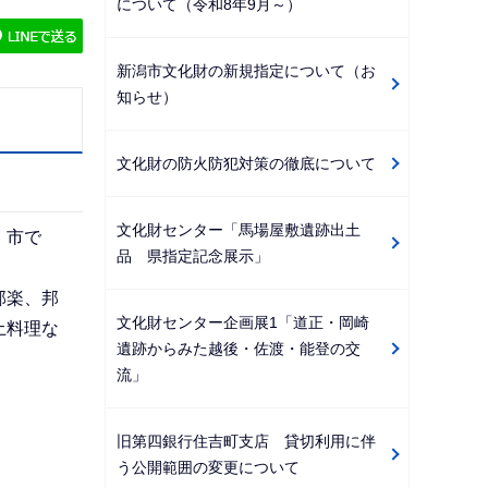
について（令和8年9月～）
ゲ
ー
新潟市文化財の新規指定について（お
シ
知らせ）
ョ
ン
文化財の防火防犯対策の徹底について
こ
こ
文化財センター「馬場屋敷遺跡出土
か
。市で
品 県指定記念展示」
ら
邦楽、邦
文化財センター企画展1「道正・岡崎
土料理な
遺跡からみた越後・佐渡・能登の交
流」
旧第四銀行住吉町支店 貸切利用に伴
う公開範囲の変更について