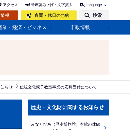
アクセス
音声読み上げ・文字拡大
Language
急情報
夜間・休日の急病
検索
産業・経済・ビジネス
市政情報
お知らせ
伝統文化親子教室事業の応募受付について
サ
歴史・文化財に関するお知らせ
ブ
ナ
みなとぴあ（歴史博物館）本館の休館
ビ