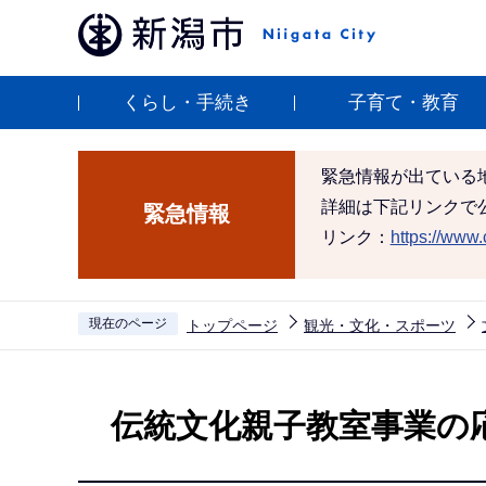
こ
の
ペ
くらし・手続き
子育て・教育
ー
ジ
の
緊急情報が出ている
先
詳細は下記リンクで
緊急情報
頭
リンク：
https://www.c
で
す
現在のページ
トップページ
観光・文化・スポーツ
本
文
伝統文化親子教室事業の
こ
こ