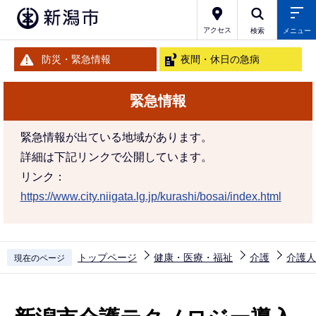
こ
の
アクセス
検索
メニュー
ペ
防災・緊急情報
夜間・休日の急病
ー
ジ
緊急情報
の
先
緊急情報が出ている地域があります。
頭
詳細は下記リンクで公開しています。
で
リンク：
す
https://www.city.niigata.lg.jp/kurashi/bosai/index.html
トップページ
健康・医療・福祉
介護
介護人
現在のページ
本
文