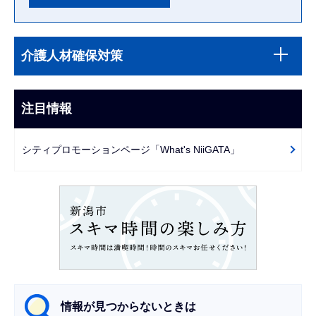
本
サ
文
介護人材確保対策
ブ
こ
ナ
こ
ビ
注目情報
ま
ゲ
で
ー
シティプロモーションページ「What's NiiGATA」
シ
ョ
ン
こ
こ
か
ら
情報が見つからないときは