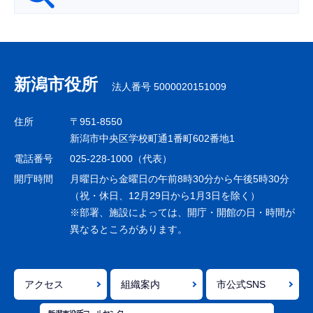
サ
ブ
ナ
新潟市役所
法人番号 5000020151009
ビ
ゲ
住所
〒951-8550
ー
新潟市中央区学校町通1番町602番地1
シ
電話番号
025-228-1000（代表）
ョ
開庁時間
月曜日から金曜日の午前8時30分から午後5時30分
ン
（祝・休日、12月29日から1月3日を除く）
※部署、施設によっては、開庁・開館の日・時間が
こ
異なるところがあります。
こ
ま
で
アクセス
組織案内
市公式SNS