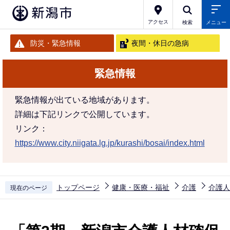
こ
の
アクセス
検索
メニュー
ペ
防災・緊急情報
夜間・休日の急病
ー
ジ
緊急情報
の
先
緊急情報が出ている地域があります。
頭
詳細は下記リンクで公開しています。
で
リンク：
す
https://www.city.niigata.lg.jp/kurashi/bosai/index.html
トップページ
健康・医療・福祉
介護
介護人
現在のページ
本
文