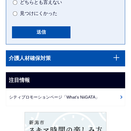
どちらとも言えない
見つけにくかった
本
サ
文
介護人材確保対策
ブ
こ
ナ
こ
ビ
注目情報
ま
ゲ
で
ー
シティプロモーションページ「What's NiiGATA」
シ
ョ
ン
こ