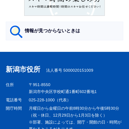
こ
か
ら
情報が見つからないときは
サ
ブ
ナ
新潟市役所
法人番号 5000020151009
ビ
ゲ
住所
〒951-8550
ー
新潟市中央区学校町通1番町602番地1
シ
電話番号
025-228-1000（代表）
ョ
開庁時間
月曜日から金曜日の午前8時30分から午後5時30分
ン
（祝・休日、12月29日から1月3日を除く）
※部署、施設によっては、開庁・開館の日・時間が
こ
異なるところがあります。