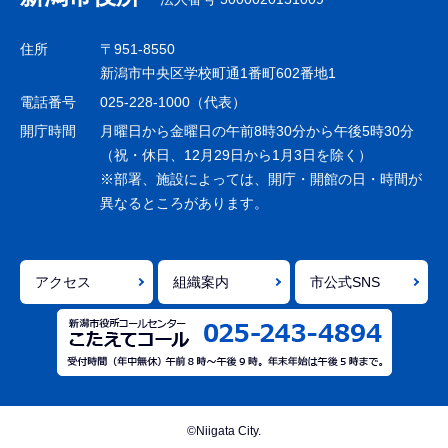
ビ
ゲ
住所
〒951-8550
ー
新潟市中央区学校町通1番町602番地1
シ
電話番号
025-228-1000（代表）
ョ
開庁時間
月曜日から金曜日の午前8時30分から午後5時30分
ン
（祝・休日、12月29日から1月3日を除く）
※部署、施設によっては、開庁・開館の日・時間が
こ
異なるところがあります。
こ
ま
で
アクセス
組織案内
市公式SNS
©Niigata City.