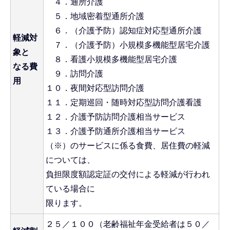
４．通所介護
次
５．地域密着型通所介護
費
６．（介護予防）認知症対応型通所介護
１
軽減対
７．（介護予防）小規模多機能型居宅介護
ス
象と
８．看護小規模多機能型居宅介護
２
なる費
９．訪問介護
福
用
１０．夜間対応型訪問介護
１１．定期巡回・随時対応型訪問介護看護
３
１２．介護予防訪問介護相当サービス
所
１３．介護予防通所介護相当サービス
（※）のサービスに係る食費、居住費の軽減
については、
負担限度額認定証の交付による軽減が行われ
ている場合に
限ります。
２５／１００（老齢福祉年金受給者は５０／