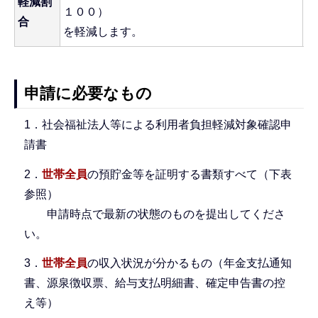
軽減割
１
１００）
合
除
を軽減します。
申請に必要なもの
1．社会福祉法人等による利用者負担軽減対象確認申
請書
2．
世帯全員
の預貯金等を証明する書類すべて（下表
参照）
申請時点で最新の状態のものを提出してくださ
い。
3．
世帯全員
の収入状況が分かるもの（年金支払通知
書、源泉徴収票、給与支払明細書、確定申告書の控
え等）