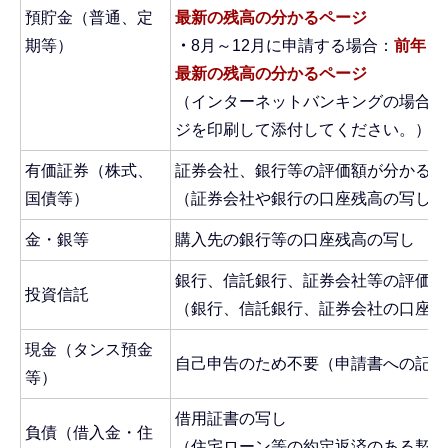
預貯金（普通、定
最新の残高の分かるページ
期等）
・
8月～12月に申請する場合：
前年１
最新の残高の分かるページ
（インターネットバンキングの場合は
ジを印刷して添付してください。）
有価証券（株式、
証券会社、銀行等の評価額が分かるも
国債等）
（証券会社や銀行の口座残高の写し）
金・銀等
購入先の銀行等の口座残高の写し
銀行、信託銀行、証券会社等の評価額
投資信託
（銀行、信託銀行、証券会社の口座残
現金（タンス預金
自己申告のため不要（申請書への記載
等）
借用証書の写し
負債（借入金・住
（住宅ローン等の約定返済のある契約