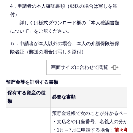
4．申請者の本人確認書類（郵送の場合は写しを添
付）
詳しくは様式ダウンロード欄の「本人確認書類
について」をご覧ください。
５．申請者が本人以外の場合、本人の介護保険被保
険者証（郵送の場合は写しを添付）
画面サイズに合わせて閲覧
預貯金等を証明する書類
保有する資産の種
必要な書類
類
預貯金通帳で次のことが分かるページ
・支店名や口座番号、名義人の分かる
・1月～7月に申請する場合：
前々年