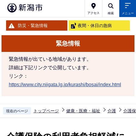
こ
の
アクセス
検索
メニュー
ペ
防災・緊急情報
夜間・休日の急病
ー
ジ
緊急情報
の
先
緊急情報が出ている地域があります。
頭
詳細は下記リンクで公開しています。
で
リンク：
す
https://www.city.niigata.lg.jp/kurashi/bosai/index.html
トップページ
健康・医療・福祉
介護
介護保
現在のページ
本
文