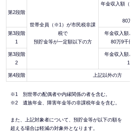
年金収入額（※
第2段階
80万
世帯全員（※1）が市民税非課
第3段階
税で
年金収入額と
1
預貯金等が一定額以下の方
80万9千円
第3段階
年金収入額と
2
12
第4段階
上記以外の方
※1 別世帯の配偶者や内縁関係の者を含む。
※2 遺族年金、障害年金等の非課税年金を含む。
また、上記対象者について、預貯金等が以下の額を
超える場合は軽減の対象外となります。