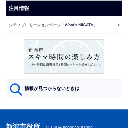
こ
ビ
注目情報
ま
ゲ
で
ー
シティプロモーションページ「What's NiiGATA」
シ
ョ
ン
こ
こ
か
ら
情報が見つからないときは
サ
ブ
ナ
新潟市役所
法人番号 5000020151009