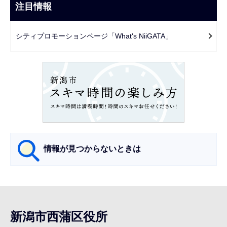
ビ
注目情報
ま
ゲ
で
ー
シティプロモーションページ「What's NiiGATA」
シ
ョ
ン
こ
こ
か
ら
情報が見つからないときは
サ
ブ
ナ
新潟市西蒲区役所
ビ