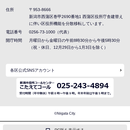
ゲ
住所
〒953-8666
ー
新潟市西蒲区巻甲2690番地1
西蒲区役所庁舎建替え
シ
に伴い区役所機能を分散移転しています。
ョ
電話番号
0256-73-1000（代表）
ン
開庁時間
月曜日から金曜日の午前8時30分から午後5時30分
（祝・休日、12月29日から1月3日を除く）
こ
こ
ま
各区公式SNSアカウント
で
©Niigata City.
PC版を表示する