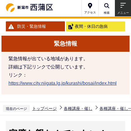
こ
の
アクセス
検索
メニュー
ペ
防災・緊急情報
夜間・休日の急病
ー
ジ
緊急情報
の
先
緊急情報が出ている地域があります。
頭
詳細は下記リンクで公開しています。
で
リンク：
す
https://www.city.niigata.lg.jp/kurashi/bosai/index.html
トップページ
各種講座・催し
各種講座・催し
現在のページ
本
文