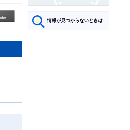
情報が見つからないときは
サ
ブ
ナ
ビ
ゲ
ー
シ
ョ
ン
こ
こ
ま