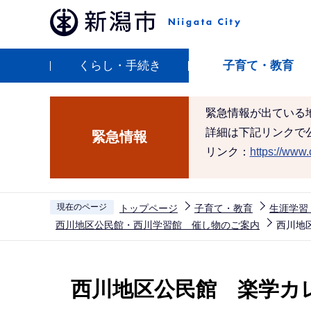
こ
の
ペ
くらし・手続き
子育て・教育
ー
ジ
の
緊急情報が出ている
先
詳細は下記リンクで
緊急情報
頭
リンク：
https://www.c
で
す
現在のページ
トップページ
子育て・教育
生涯学習
西川地区公民館・西川学習館 催し物のご案内
西川地
本
文
西川地区公民館 楽学カ
こ
こ