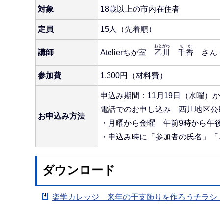
対象
18歳以上の市内在住者
定員
15人（先着順）
おとがわ
ちか
講師
Atelierちか室
乙川
千香
さん
参加費
1,300円（材料費）
申込み期間：11月19日（水曜）
電話でのお申し込み 西川地区公民館 
お申込み方法
・月曜から金曜 午前9時から午
・申込み時に「参加者の氏名」「
ダウンロード
楽学カレッジ 来年の干支飾りを作ろうチラシ（P