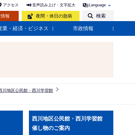
アクセス
音声読み上げ・文字拡大
Language
急情報
夜間・休日の急病
検索
産業・経済・ビジネス
市政情報
西川地区公民館・西川学習館
サ
西川地区公民館・西川学習館
ブ
催し物のご案内
ナ