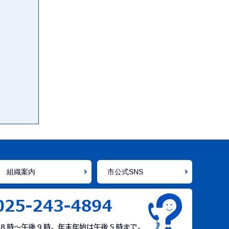
で
組織案内
市公式SNS