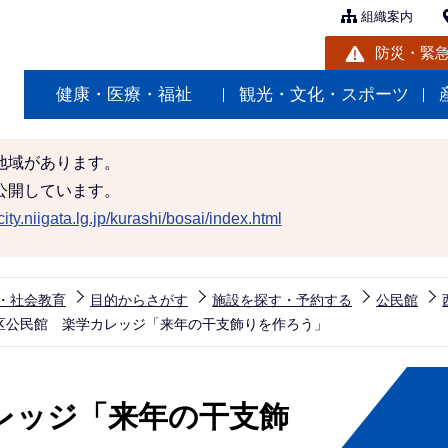
組織案内
防災・緊
健康・医療・福祉
観光・文化・スポーツ
地域があります。
公開しています。
ity.niigata.lg.jp/kurashi/bosai/index.html
・社会教育
目的からさがす
施設を探す・予約する
公民館
区公民館 楽学カレッジ「来年の干支飾りを作ろう」
レッジ「来年の干支飾