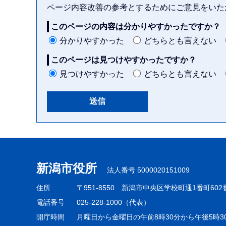
ページ内容改善の参考とするためにご意見をいた
このページの内容は分かりやすかったですか？
分かりやすかった
どちらとも言えない
このページは見つけやすかったですか？
見つけやすかった
どちらとも言えない
本
文
こ
新潟市役所
法人番号 5000020151009
こ
ま
住所
〒951-8550
新潟市中央区学校町通1番町602
で
電話番号
025-228-1000（代表）
開庁時間
月曜日から金曜日の午前8時30分から午後5時3