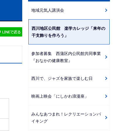
ビ
地域元気人講演会
ゲ
ー
西川地区公民館 楽学カレッジ「来年の
シ
干支飾りを作ろう」
ョ
ン
参加者募集 西蒲区内公民館共同事業
こ
『おなかの健康教室』
こ
か
ら
西川で、ジャズを家族で楽しむ日
映画上映会「にしかわ浪漫座」
みんなあつまれ！レクリエーションバ
イキング