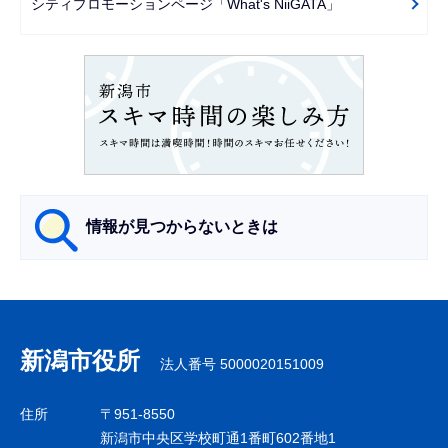
シティプロモーションページ「What's NiiGATA」
ョ
ン
こ
こ
か
ら
情報が見つからないときは
サ
ブ
ナ
新潟市役所
法人番号 5000020151009
ビ
ゲ
住所
〒951-8550
ー
新潟市中央区学校町通1番町602番地1