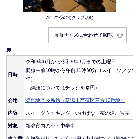
昨年の茶の湯クラブ活動
画面サイズに合わせて閲覧
表
令和8年6月から令和9年3月までの土曜日
概ね午前10時から午前11時30分（スイーツクッキ
日時
時）
（詳細についてはチラシを参照）
会場
潟東地区公民館（新潟市西蒲区三方10番地）
内容
スイーツクッキング、いけばな、茶の湯、習字（
対象
新潟市内の小・中学生
参加費
参加登録料1クラブ300円・材料費など（詳細につ