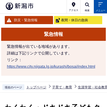
こ
の
アクセス
検索
メニュー
ペ
防災・緊急情報
夜間・休日の急病
ー
ジ
緊急情報
の
先
緊急情報が出ている地域があります。
頭
詳細は下記リンクで公開しています。
で
リンク：
す
https://www.city.niigata.lg.jp/kurashi/bosai/index.html
トップページ
子育て・教育
生涯学習・社会教
現在のページ
本
文