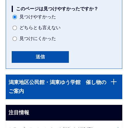
このページは見つけやすかったですか？
見つけやすかった
どちらとも言えない
見つけにくかった
本
サ
文
潟東地区公民館・潟東ゆう学館 催し物の
ブ
こ
ご案内
ナ
こ
ビ
ま
ゲ
注目情報
で
ー
シ