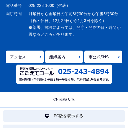
シ
電話番号
025-228-1000（代表）
ョ
開庁時間
月曜日から金曜日の午前8時30分から午後5時30分
ン
（祝・休日、12月29日から1月3日を除く）
※部署、施設によっては、開庁・開館の日・時間が
こ
異なるところがあります。
こ
ま
で
アクセス
組織案内
市公式SNS
©Niigata City.
PC版を表示する