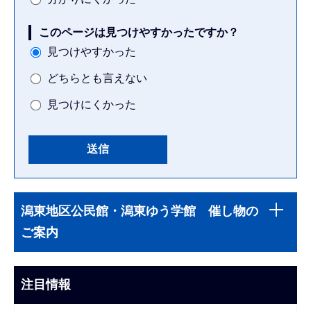
このページは見つけやすかったですか？
見つけやすかった
どちらとも言えない
見つけにくかった
本
サ
文
潟東地区公民館・潟東ゆう学館 催し物の
ブ
こ
ご案内
ナ
こ
ビ
ま
ゲ
注目情報
で
ー