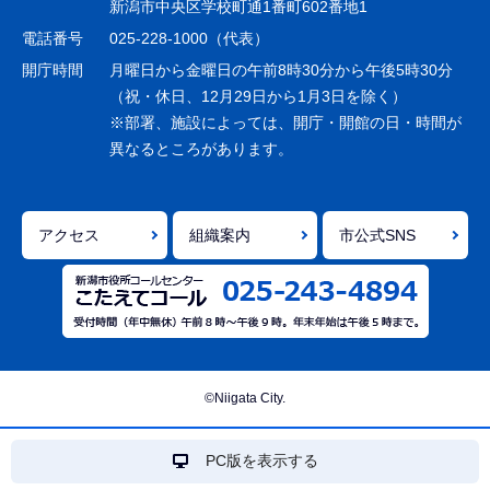
ー
新潟市中央区学校町通1番町602番地1
シ
電話番号
025-228-1000（代表）
ョ
開庁時間
月曜日から金曜日の午前8時30分から午後5時30分
ン
（祝・休日、12月29日から1月3日を除く）
※部署、施設によっては、開庁・開館の日・時間が
こ
異なるところがあります。
こ
ま
で
アクセス
組織案内
市公式SNS
©Niigata City.
PC版を表示する