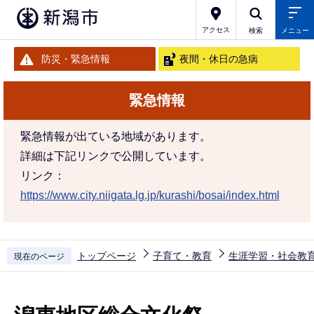
こ
の
アクセス
検索
メニュー
ペ
防災・緊急情報
夜間・休日の急病
ー
ジ
緊急情報
の
先
緊急情報が出ている地域があります。
頭
詳細は下記リンクで公開しています。
で
リンク：
す
https://www.city.niigata.lg.jp/kurashi/bosai/index.html
トップページ
子育て・教育
生涯学習・社会教
現在のページ
本
文