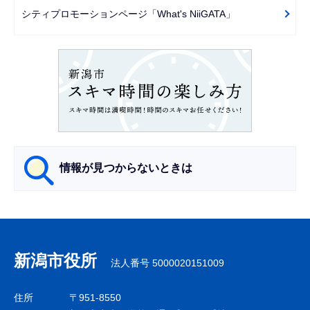
シ
シティプロモーションページ「What's NiiGATA」
ョ
ン
こ
こ
か
ら
情報が見つからないときは
サ
ブ
ナ
新潟市役所
法人番号 5000020151009
ビ
ゲ
住所
〒951-8550