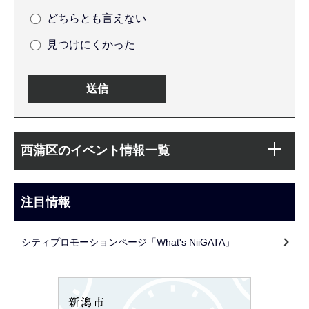
どちらとも言えない
見つけにくかった
本
サ
文
西蒲区のイベント情報一覧
ブ
こ
ナ
こ
ビ
注目情報
ま
ゲ
で
ー
シティプロモーションページ「What's NiiGATA」
シ
ョ
ン