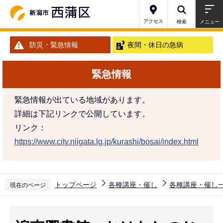
こ
の
アクセス
検索
メニュー
ペ
防災・緊急情報
夜間・休日の急病
ー
ジ
緊急情報
の
先
緊急情報が出ている地域があります。
頭
詳細は下記リンクで公開しています。
で
リンク：
す
https://www.city.niigata.lg.jp/kurashi/bosai/index.html
トップページ
各種講座・催し
各種講座・催し
現在のページ
本
文