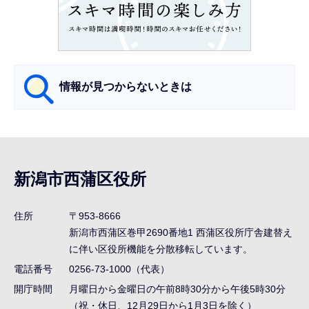
こ
こ
か
ら
情報が見つからないときは
サ
ブ
ナ
新潟市西蒲区役所
ビ
ゲ
住所
〒953-8666
ー
新潟市西蒲区巻甲2690番地1
西蒲区役所庁舎建替え
シ
に伴い区役所機能を分散移転しています。
ョ
電話番号
0256-73-1000（代表）
ン
開庁時間
月曜日から金曜日の午前8時30分から午後5時30分
（祝・休日、12月29日から1月3日を除く）
こ