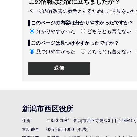
この情報はお役に立ちましたか？
ページ内容改善の参考とするためにご意見をいた
このページの内容は分かりやすかったですか？
分かりやすかった
どちらとも言えない
このページは見つけやすかったですか？
見つけやすかった
どちらとも言えない
本
文
こ
新潟市西区役所
こ
ま
住所
〒950-2097
新潟市西区寺尾東3丁目14番41
で
電話番号
025-268-1000（代表）