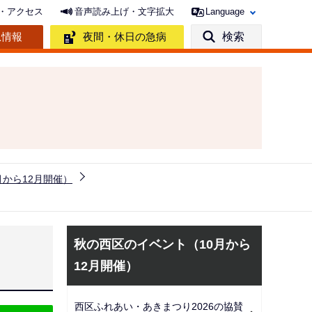
・アクセス
音声読み上げ・文字拡大
Language
急情報
夜間・休日の急病
検索
月から12月開催）
サ
秋の西区のイベント（10月から
ブ
12月開催）
ナ
ビ
西区ふれあい・あきまつり2026の協賛