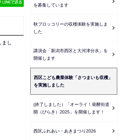
ゲ
を募集しています
ー
シ
秋ブロッコリーの収穫体験を実施しま
ョ
した
ン
しまし
こ
講演会「新潟市西区と大河津分水」を
こ
開催します
か
ら
西区こども農業体験「さつまいも収穫」
を実施しました
(終了しました）「オーライ！発酵街道
開（びらき）2025」を開催します！
西区ふれあい・あきまつり2026