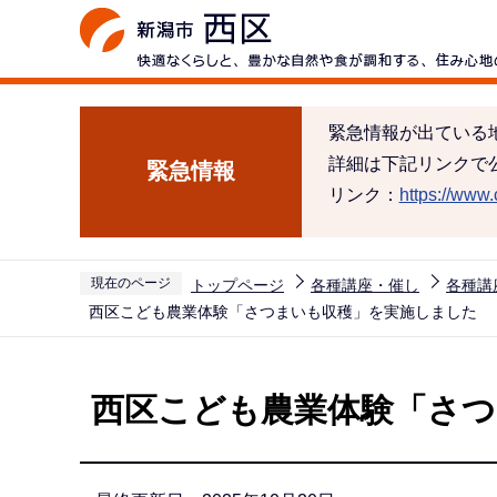
こ
の
ペ
ー
緊急情報が出ている
ジ
詳細は下記リンクで
緊急情報
の
リンク：
https://www.c
先
頭
で
現在のページ
トップページ
各種講座・催し
各種講
す
西区こども農業体験「さつまいも収穫」を実施しました
本
文
西区こども農業体験「さ
こ
こ
か