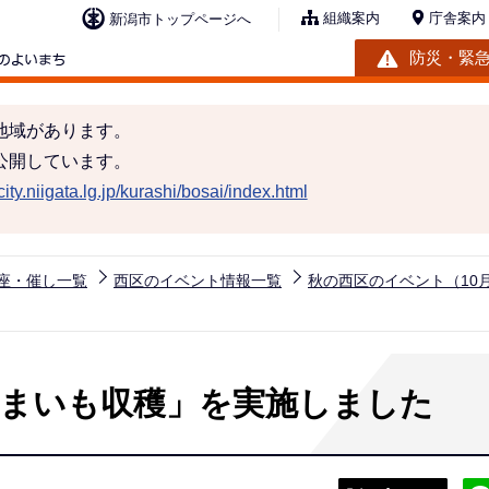
組織案内
庁舎案内
新潟市トップページへ
防災・緊
地域があります。
公開しています。
ity.niigata.lg.jp/kurashi/bosai/index.html
座・催し一覧
西区のイベント情報一覧
秋の西区のイベント（10
つまいも収穫」を実施しました