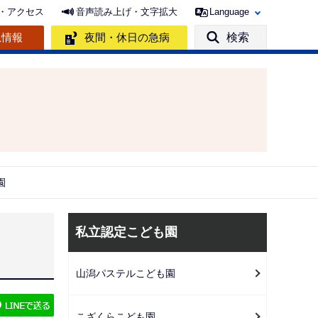
・アクセス
音声読み上げ・文字拡大
Language
急情報
夜間・休日の急病
検索
園
サ
私立認定こども園
ブ
ナ
山潟パステルこども園
ビ
ゲ
こざくらこども園