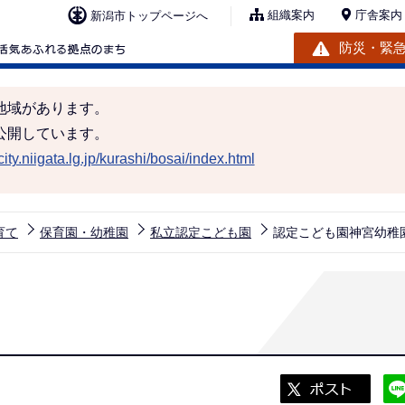
組織案内
庁舎案内
新潟市トップページへ
防災・緊
地域があります。
公開しています。
ity.niigata.lg.jp/kurashi/bosai/index.html
育て
保育園・幼稚園
私立認定こども園
認定こども園神宮幼稚