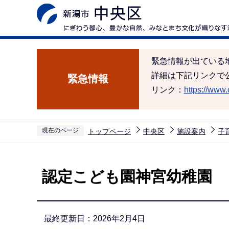
こ
の
ペ
ー
緊急情報が出ている
ジ
詳細は下記リンクで
緊急情報
の
リンク：
https://www.c
先
頭
で
現在のページ
トップページ
中央区
施設案内
子
す
本
文
認定こども園神宮幼稚園
こ
こ
か
最終更新日：2026年2月4日
ら