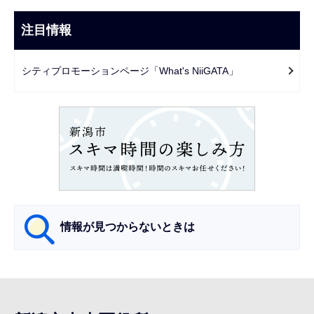
ナ
こ
ビ
注目情報
ま
ゲ
で
ー
シティプロモーションページ「What's NiiGATA」
シ
ョ
ン
こ
こ
か
ら
情報が見つからないときは
サ
ブ
ナ