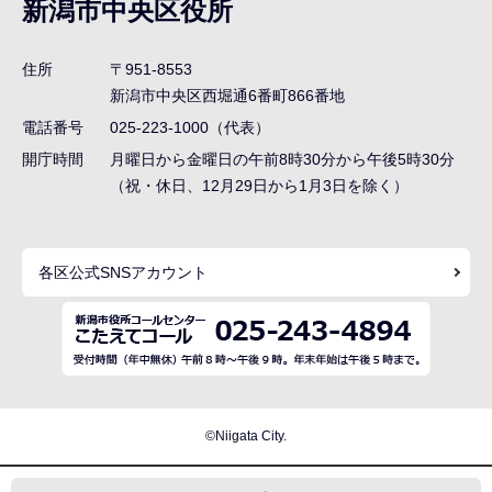
新潟市中央区役所
ビ
ゲ
住所
〒951-8553
ー
新潟市中央区西堀通6番町866番地
シ
電話番号
025-223-1000（代表）
ョ
開庁時間
月曜日から金曜日の午前8時30分から午後5時30分
ン
（祝・休日、12月29日から1月3日を除く）
こ
こ
各区公式SNSアカウント
ま
で
©Niigata City.