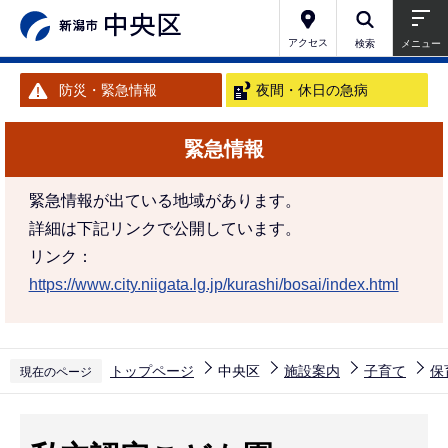
こ
の
アクセス
検索
メニュー
ペ
防災・緊急情報
夜間・休日の急病
ー
ジ
緊急情報
の
先
緊急情報が出ている地域があります。
頭
詳細は下記リンクで公開しています。
で
リンク：
す
https://www.city.niigata.lg.jp/kurashi/bosai/index.html
トップページ
中央区
施設案内
子育て
保
現在のページ
本
文