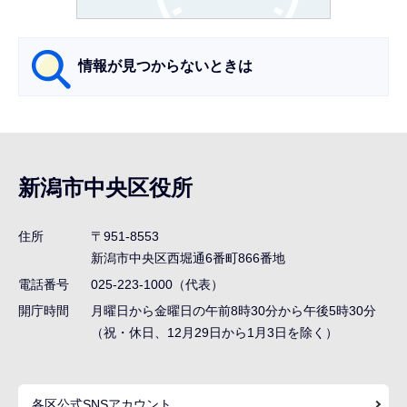
か
ら
情報が見つからないときは
サ
ブ
ナ
新潟市中央区役所
ビ
ゲ
住所
〒951-8553
ー
新潟市中央区西堀通6番町866番地
シ
電話番号
025-223-1000（代表）
ョ
開庁時間
月曜日から金曜日の午前8時30分から午後5時30分
ン
（祝・休日、12月29日から1月3日を除く）
こ
こ
各区公式SNSアカウント
ま