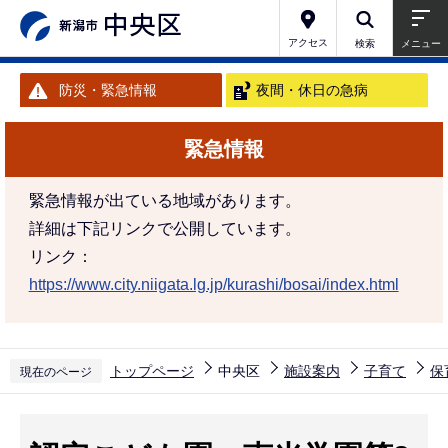
こ
の
アクセス
検索
メニュー
ペ
防災・緊急情報
夜間・休日の急病
ー
ジ
緊急情報
の
先
緊急情報が出ている地域があります。
頭
詳細は下記リンクで公開しています。
で
リンク：
す
https://www.city.niigata.lg.jp/kurashi/bosai/index.html
トップページ
中央区
施設案内
子育て
保
現在のページ
本
文