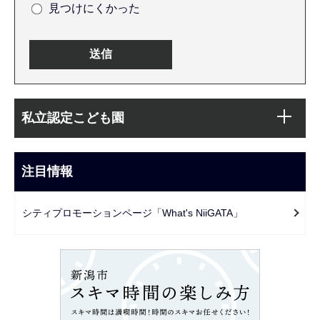
見つけにくかった
本
サ
文
私立認定こども園
ブ
こ
ナ
こ
ビ
注目情報
ま
ゲ
で
ー
シティプロモーションページ「What's NiiGATA」
シ
ョ
ン
こ
こ