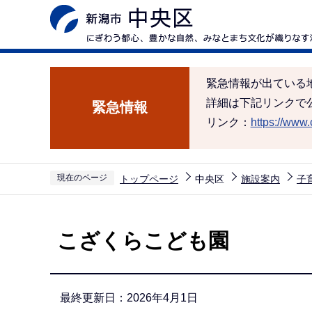
こ
の
ペ
ー
緊急情報が出ている
ジ
詳細は下記リンクで
緊急情報
の
リンク：
https://www.c
先
頭
で
現在のページ
トップページ
中央区
施設案内
子
す
本
文
こざくらこども園
こ
こ
か
最終更新日：2026年4月1日
ら