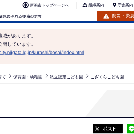
組織案内
庁舎案内
新潟市トップページへ
防災・緊
地域があります。
公開しています。
ity.niigata.lg.jp/kurashi/bosai/index.html
育て
保育園・幼稚園
私立認定こども園
こざくらこども園