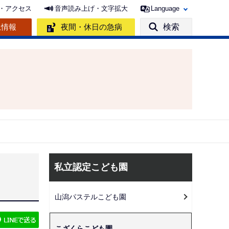
・アクセス
音声読み上げ・文字拡大
Language
急情報
夜間・休日の急病
検索
サ
私立認定こども園
ブ
ナ
山潟パステルこども園
ビ
ゲ
こざくらこども園