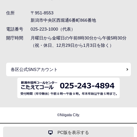
ビ
ゲ
住所
〒951-8553
ー
新潟市中央区西堀通6番町866番地
シ
電話番号
025-223-1000（代表）
ョ
開庁時間
月曜日から金曜日の午前8時30分から午後5時30分
ン
（祝・休日、12月29日から1月3日を除く）
こ
こ
各区公式SNSアカウント
ま
で
©Niigata City.
PC版を表示する