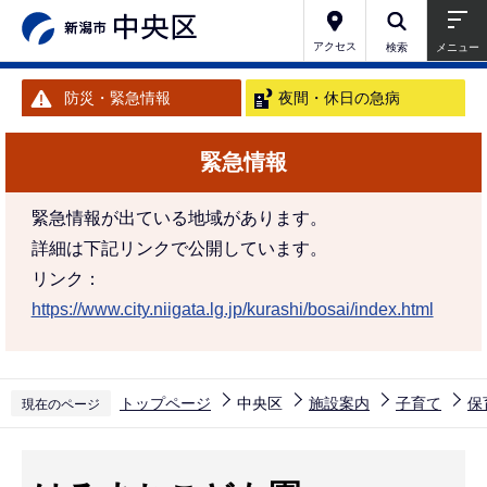
こ
の
アクセス
検索
メニュー
ペ
防災・緊急情報
夜間・休日の急病
ー
ジ
緊急情報
の
先
緊急情報が出ている地域があります。
頭
詳細は下記リンクで公開しています。
で
リンク：
す
https://www.city.niigata.lg.jp/kurashi/bosai/index.html
トップページ
中央区
施設案内
子育て
保
現在のページ
本
文