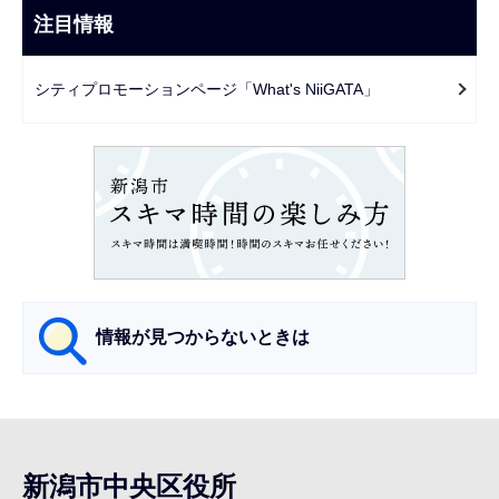
ビ
注目情報
ま
ゲ
で
ー
シティプロモーションページ「What's NiiGATA」
シ
ョ
ン
こ
こ
か
ら
情報が見つからないときは
サ
ブ
ナ
新潟市中央区役所