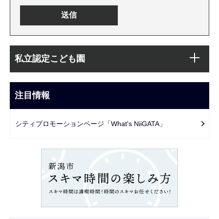
本
サ
文
私立認定こども園
ブ
こ
ナ
こ
ビ
注目情報
ま
ゲ
で
ー
シティプロモーションページ「What's NiiGATA」
シ
ョ
ン
こ
こ
か
ら