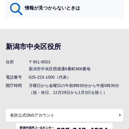
情報が見つからないときは
サ
ブ
ナ
新潟市中央区役所
ビ
ゲ
住所
〒951-8553
ー
新潟市中央区西堀通6番町866番地
シ
電話番号
025-223-1000（代表）
ョ
開庁時間
月曜日から金曜日の午前8時30分から午後5時30分
ン
（祝・休日、12月29日から1月3日を除く）
こ
こ
各区公式SNSアカウント
ま
で