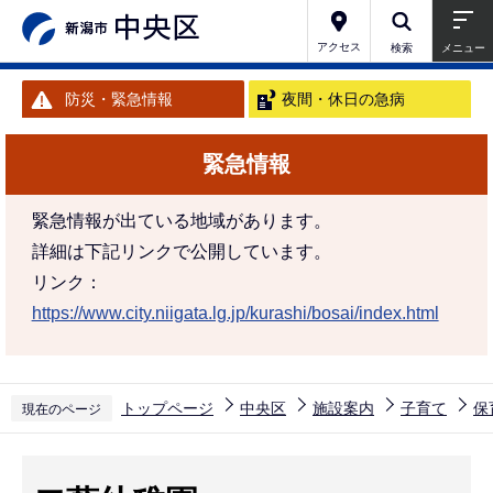
こ
の
アクセス
検索
メニュー
ペ
防災・緊急情報
夜間・休日の急病
ー
ジ
緊急情報
の
先
緊急情報が出ている地域があります。
頭
詳細は下記リンクで公開しています。
で
リンク：
す
https://www.city.niigata.lg.jp/kurashi/bosai/index.html
トップページ
中央区
施設案内
子育て
保
現在のページ
本
文