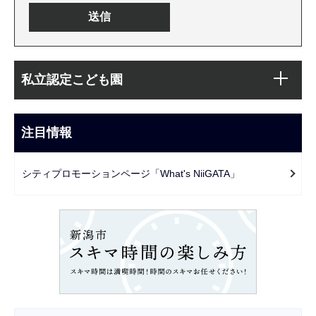
本
サ
文
私立認定こども園
ブ
こ
ナ
こ
ビ
注目情報
ま
ゲ
で
ー
シティプロモーションページ「What's NiiGATA」
シ
ョ
ン
こ
こ
か
ら