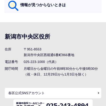
情報が見つからないときは
サ
ブ
ナ
新潟市中央区役所
ビ
ゲ
住所
〒951-8553
ー
新潟市中央区西堀通6番町866番地
シ
電話番号
025-223-1000（代表）
ョ
開庁時間
月曜日から金曜日の午前8時30分から午後5時30分
ン
（祝・休日、12月29日から1月3日を除く）
こ
こ
各区公式SNSアカウント
ま
で