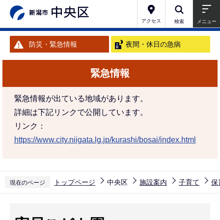
こ
の
アクセス
検索
メニュー
ペ
防災・緊急情報
夜間・休日の急病
ー
ジ
緊急情報
の
先
緊急情報が出ている地域があります。
頭
詳細は下記リンクで公開しています。
で
リンク：
す
https://www.city.niigata.lg.jp/kurashi/bosai/index.html
トップページ
中央区
施設案内
子育て
保
現在のページ
本
文