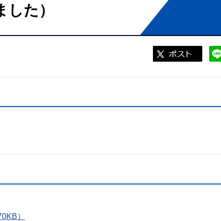
ました）
0KB）