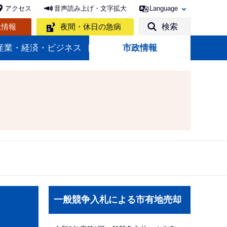
アクセス
音声読み上げ・文字拡大
Language
急情報
夜間・休日の急病
検索
産業・経済・ビジネス
市政情報
サ
一般競争入札による市有地売却
ブ
ナ