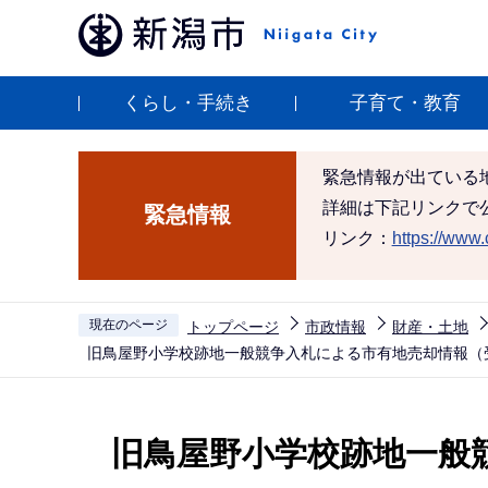
こ
の
ペ
くらし・手続き
子育て・教育
ー
ジ
の
緊急情報が出ている
先
詳細は下記リンクで
緊急情報
頭
リンク：
https://www.c
で
す
現在のページ
トップページ
市政情報
財産・土地
旧鳥屋野小学校跡地一般競争入札による市有地売却情報（
本
文
旧鳥屋野小学校跡地一般
こ
こ