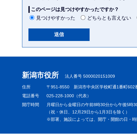
このページは見つけやすかったですか？
見つけやすかった
どちらとも言えない
本
文
こ
新潟市役所
法人番号 5000020151009
こ
ま
住所
〒951-8550
新潟市中央区学校町通1番町602
で
電話番号
025-228-1000（代表）
開庁時間
月曜日から金曜日の午前8時30分から午後5時3
（祝・休日、12月29日から1月3日を除く）
※部署、施設によっては、開庁・開館の日・時