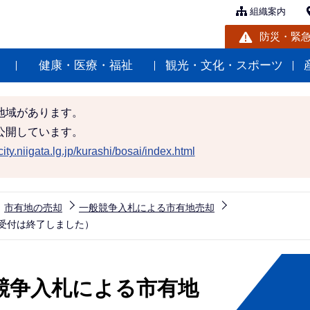
組織案内
防災・緊
健康・医療・福祉
観光・文化・スポーツ
地域があります。
公開しています。
ity.niigata.lg.jp/kurashi/bosai/index.html
市有地の売却
一般競争入札による市有地売却
受付は終了しました）
競争入札による市有地