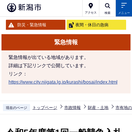
こ
の
アクセス
検索
メニュー
ペ
防災・緊急情報
夜間・休日の急病
ー
ジ
緊急情報
の
先
緊急情報が出ている地域があります。
頭
詳細は下記リンクで公開しています。
で
リンク：
す
https://www.city.niigata.lg.jp/kurashi/bosai/index.html
トップページ
市政情報
財産・土地
市有地の
現在のページ
本
文