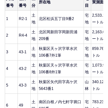
所在地
実測面積
番号
番号
分
目
土
宅
2,533.
1
R2-1
北区松浜五丁目9番2
地
地
ートル
土
北区岡新田字岡新田浦
宅
2,163.
2
R4-4
地
209番
地
ートル
土
秋葉区天ヶ沢字草水沢
宅
859.7
3
43-1
地
106番7外1筆
地
トル
土
秋葉区天ヶ沢字草水沢
宅
1,073.
4
43-2
地
106番8外1筆
地
ートル
土
秋葉区矢代田字高ケ沢
山
340.1
5
43-3
地
5643番1
林
トル
土
南区白根ノ内七軒字簔口
宅
783.2
6
49