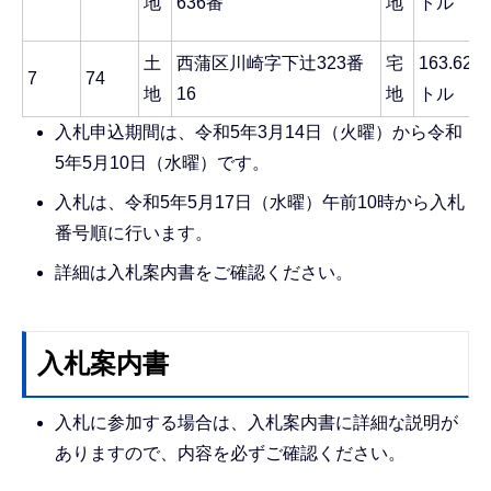
地
636番
地
トル
土
西蒲区川崎字下辻323番
宅
163.6
7
74
地
16
地
トル
入札申込期間は、令和5年3月14日（火曜）から令和
5年5月10日（水曜）です。
入札は、令和5年5月17日（水曜）午前10時から入札
番号順に行います。
詳細は入札案内書をご確認ください。
入札案内書
入札に参加する場合は、入札案内書に詳細な説明が
ありますので、内容を必ずご確認ください。