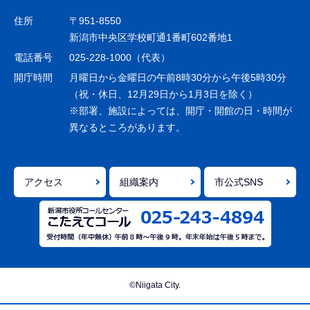
ゲ
住所
〒951-8550
ー
新潟市中央区学校町通1番町602番地1
シ
電話番号
025-228-1000（代表）
ョ
開庁時間
月曜日から金曜日の午前8時30分から午後5時30分
ン
（祝・休日、12月29日から1月3日を除く）
※部署、施設によっては、開庁・開館の日・時間が
こ
異なるところがあります。
こ
ま
で
アクセス
組織案内
市公式SNS
©Niigata City.